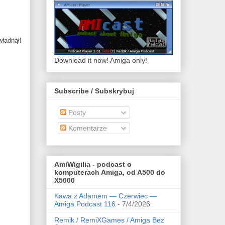
władnął!
Download it now! Amiga only!
Subscribe / Subskrybuj
Posty
Komentarze
AmiWigilia - podcast o
komputerach Amiga, od A500 do
X5000
Kawa z Adamem — Czerwiec —
Amiga Podcast 116
- 7/4/2026
Remik / RemiXGames / Amiga Bez