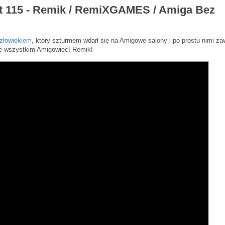
 115 - Remik / RemiXGAMES / Amiga Bez
złowiekiem
, który szturmem wdarł się na Amigowe salony i po prostu nimi za
ede wszystkim Amigowiec! Remik!