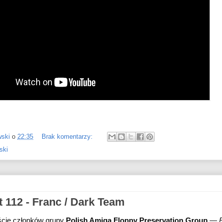
wski
o
22:35
Brak komentarzy:
ski
 112 - Franc / Dark Team
ście członków grupy 
Polish Amiga Floppy Preservation Group
 — 