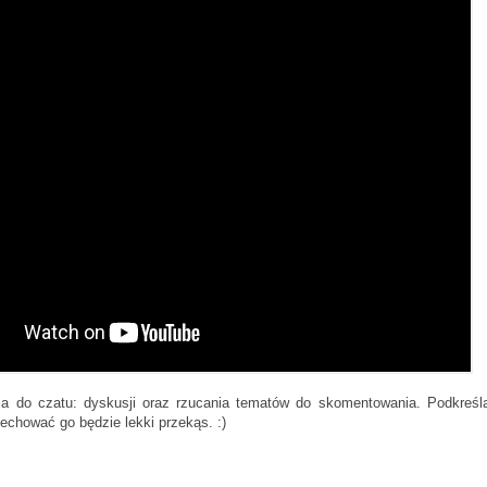
a do czatu: dyskusji oraz rzucania tematów do skomentowania. Podkreśl
cechować go będzie lekki przekąs. :)