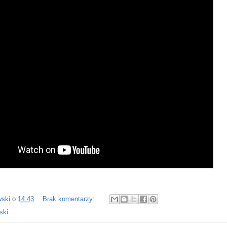
wski
o
14:43
Brak komentarzy:
ski