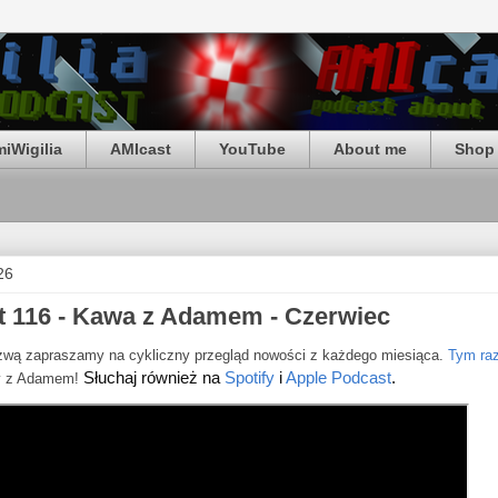
iWigilia
AMIcast
YouTube
About me
Shop 
26
 116 - Kawa z Adamem - Czerwiec
wą zapraszamy na cykliczny przegląd nowości z każdego miesiąca.
Tym ra
Słuchaj również na 
Spotify
 i 
Apple Podcast
.
y z Adamem!