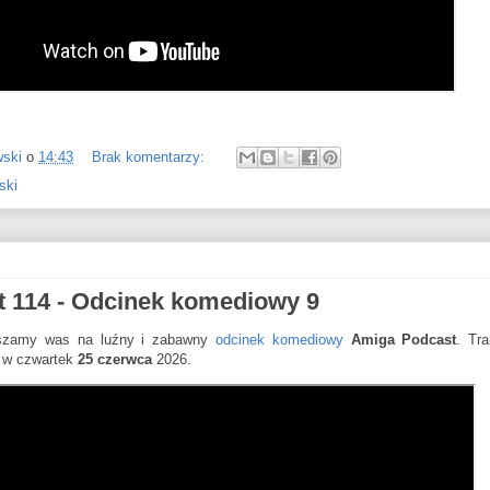
wski
o
14:43
Brak komentarzy:
ski
 114 - Odcinek komediowy 9
szamy was na luźny i zabawny
odcinek komediowy
Amiga Podcast
. Tr
, w czwartek
25 czerwca
2026.