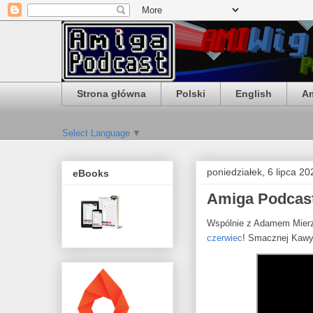
Strona główna
Polski
English
Am
Select Language
▼
poniedziałek, 6 lipca 20
eBooks
Amiga Podcast
Wspólnie z Adamem Mierz
czerwiec
! Smacznej Kaw