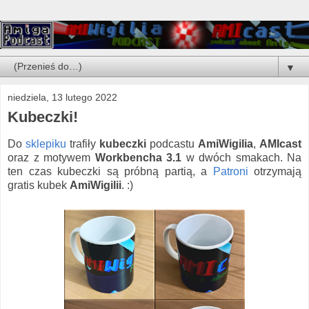
▼
niedziela, 13 lutego 2022
Kubeczki!
Do
sklepiku
trafiły
kubeczki
podcastu
AmiWigilia
,
AMIcast
oraz z motywem
Workbencha 3.1
w dwóch smakach. Na
ten czas kubeczki są próbną partią, a
Patroni
otrzymają
gratis kubek
AmiWigilii
. :)