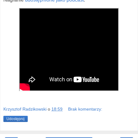
Krzysztof Radzikowski
o
18:59
Brak komentarzy:
Udostępnij