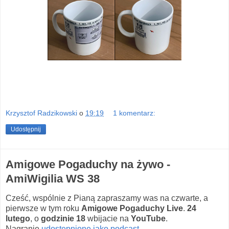
Krzysztof Radzikowski
o
19:19
1 komentarz:
Udostępnij
Amigowe Pogaduchy na żywo -
AmiWigilia WS 38
Cześć, wspólnie z Pianą zapraszamy was na czwarte, a
pierwsze w tym roku
Amigowe Pogaduchy Live
.
24
lutego
, o
godzinie 18
wbijacie na
YouTube
.
Nagranie
udostępnione jako podcast
.