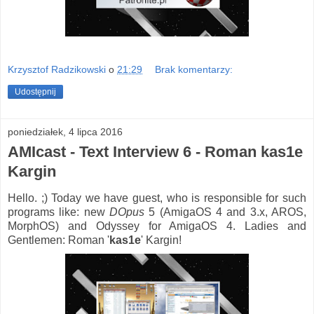
Krzysztof Radzikowski
o
21:29
Brak komentarzy:
Udostępnij
poniedziałek, 4 lipca 2016
AMIcast - Text Interview 6 - Roman kas1e
Kargin
Hello. ;) Today we have guest, who is responsible for such
programs like: new
DOpus
5 (AmigaOS 4 and 3.x, AROS,
MorphOS) and Odyssey for AmigaOS 4. Ladies and
Gentlemen: Roman '
kas1e
' Kargin!