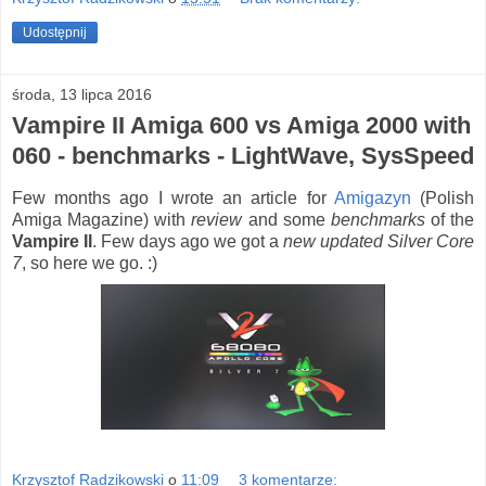
Udostępnij
środa, 13 lipca 2016
Vampire II Amiga 600 vs Amiga 2000 with
060 - benchmarks - LightWave, SysSpeed
Few months ago I wrote an article for
Amigazyn
(Polish
Amiga Magazine) with
review
and some
benchmarks
of the
Vampire II
. Few days ago we got a
new updated Silver Core
7
, so here we go. :)
Krzysztof Radzikowski
o
11:09
3 komentarze: