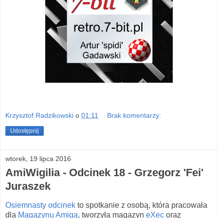
Krzysztof Radzikowski
o
01:11
Brak komentarzy:
Udostępnij
wtorek, 19 lipca 2016
AmiWigilia - Odcinek 18 - Grzegorz 'Fei'
Juraszek
Osiemnasty odcinek
to spotkanie z osobą, która pracowała
dla
Magazynu Amiga
, tworzyła magazyn
eXec
oraz