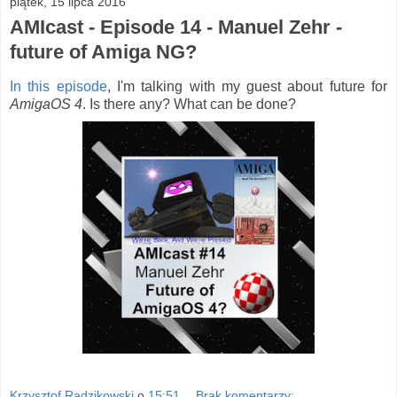
piątek, 15 lipca 2016
AMIcast - Episode 14 - Manuel Zehr -
future of Amiga NG?
In this episode
, I'm talking with my guest about future for
AmigaOS 4
. Is there any? What can be done?
Krzysztof Radzikowski
o
15:51
Brak komentarzy: