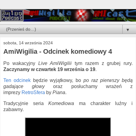
▼
sobota, 14 września 2024
AmiWigilia - Odcinek komediowy 4
Po wakacyjny
Live AmiWigilii
tym razem z grubej rury.
Zaczynamy w czwartek 19 września o 19
.
Ten odcinek
będzie wyjątkowy, bo
po raz pierwszy będą
gadające głowy
oraz posłuchamy wrażeń z
imprezy
RetroSfera
by
Piana
.
Tradycyjnie seria
Komediowa
ma charakter luźny i
zabawny.