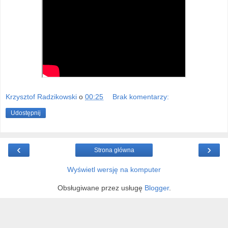
Krzysztof Radzikowski
o
00:25
Brak komentarzy:
Udostępnij
‹
›
Strona główna
Wyświetl wersję na komputer
Obsługiwane przez usługę
Blogger
.