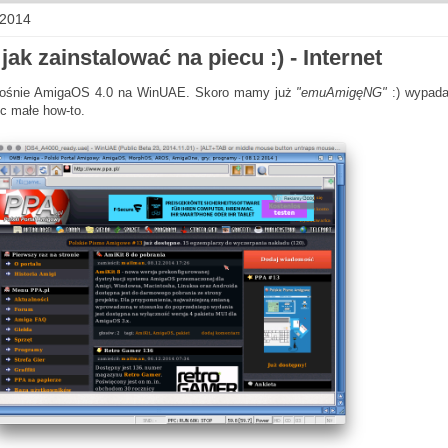
 2014
ak zainstalować na piecu :) - Internet
nośnie AmigaOS 4.0 na WinUAE. Skoro mamy już
"emuAmigęNG"
:) wypada
ęc małe how-to.