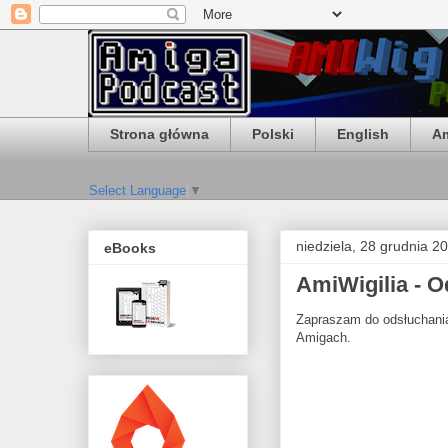
Strona główna
Polski
English
Am
Select Language
▼
niedziela, 28 grudnia 2
eBooks
AmiWigilia - O
Zapraszam do odsłuchan
Amigach.