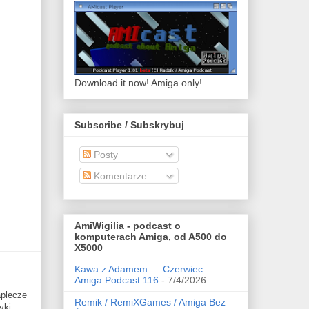
Download it now! Amiga only!
Subscribe / Subskrybuj
Posty
Komentarze
AmiWigilia - podcast o
komputerach Amiga, od A500 do
X5000
Kawa z Adamem — Czerwiec —
Amiga Podcast 116
- 7/4/2026
aplecze
Remik / RemiXGames / Amiga Bez
yki