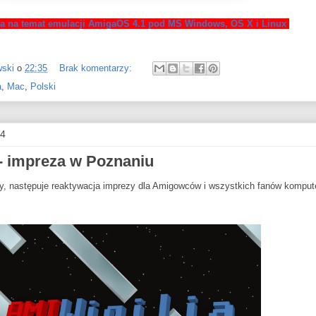
żka na temat emulacji AmigaOS 4.1 pod MS Windows, OS X i Linux
.
wski
o
22:35
Brak komentarzy:
a
,
Mac
,
Polski
14
 - impreza w Poznaniu
wy, następuje reaktywacja imprezy dla Amigowców i wszystkich fanów kompu