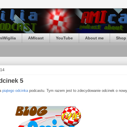
iWigilia
AMIcast
YouTube
About me
Shop 
014
dcinek 5
ia
piątego odcinka
podcastu. Tym razem jest to zdecydowanie odcinek o now