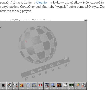
zować. :) Z racji, że firma
Cloanto
ma lekko w d... użytkowników czegoś inn
 użyć pakietu
CorssOver
pod Mac, aby "wypalić" sobie obraz
ISO
płyty. Zre
raz ten też się przyda.