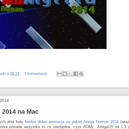
wski
o
00:21
3 komentarze:
 2014
 2014 na Mac
ych dnia była
bardzo dobra promocja na pakiet Amiga Forever 2014
(wra
tóra posiada wszystko to co niezbędne, czyli
ROMy
,
AmigaOS
od 1.3 d