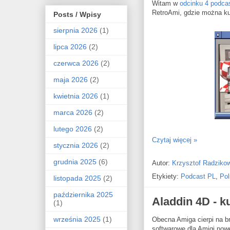
Witam w
odcinku 4 podca
RetroAmi, gdzie można ku
Posts / Wpisy
sierpnia 2026
(1)
lipca 2026
(2)
czerwca 2026
(2)
maja 2026
(2)
kwietnia 2026
(1)
marca 2026
(2)
lutego 2026
(2)
Czytaj więcej »
stycznia 2026
(2)
grudnia 2025
(6)
Autor:
Krzysztof Radziko
Etykiety:
Podcast PL
,
Pol
listopada 2025
(2)
października 2025
Aladdin 4D - 
(1)
września 2025
(1)
Obecna Amiga cierpi na b
softwarowe dla Amigi nowe