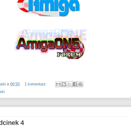
wski
o
00:50
1 komentarz:
ski
dcinek 4