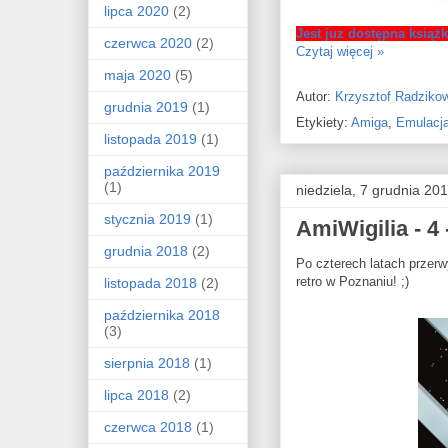
lipca 2020
(2)
Jest juz dostępna ksią
czerwca 2020
(2)
Czytaj więcej »
maja 2020
(5)
Autor:
Krzysztof Radziko
grudnia 2019
(1)
Etykiety:
Amiga
,
Emulacj
listopada 2019
(1)
października 2019
(1)
niedziela, 7 grudnia 20
stycznia 2019
(1)
AmiWigilia - 4
grudnia 2018
(2)
Po czterech latach przer
retro w Poznaniu! ;)
listopada 2018
(2)
października 2018
(3)
sierpnia 2018
(1)
lipca 2018
(2)
czerwca 2018
(1)