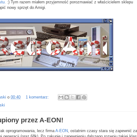
stu.
:) Tym razem miałem przyjemność porozmawiać z właścicielem sklepu
pić nowy sprzęt do Amigi.
wski
o
00:40
1 komentarz:
ski
kupiony przez A-EON!
rak oprogramowania, lecz firma
A-EON
, ostatnim czasy stara się zapewnić z
j generacji (oraz 68k). Po zakupie i zapewnieniu dalszego rozwoju takiej klas