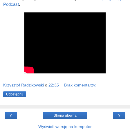
Podcast
.
Krzysztof Radzikowski
o
22:35
Brak komentarzy:
Udostępnij
‹
›
Strona główna
Wyświetl wersję na komputer