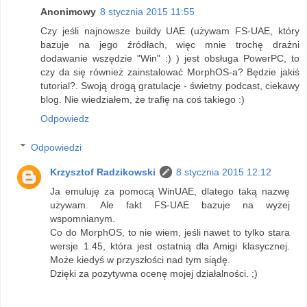
Anonimowy
8 stycznia 2015 11:55
Czy jeśli najnowsze buildy UAE (używam FS-UAE, który
bazuje na jego źródłach, więc mnie trochę drażni
dodawanie wszędzie "Win" :) ) jest obsługa PowerPC, to
czy da się również zainstalować MorphOS-a? Będzie jakiś
tutorial?. Swoją drogą gratulacje - świetny podcast, ciekawy
blog. Nie wiedziałem, że trafię na coś takiego :)
Odpowiedz
Odpowiedzi
Krzysztof Radzikowski
8 stycznia 2015 12:12
Ja emuluję za pomocą WinUAE, dlatego taką nazwę
używam. Ale fakt FS-UAE bazuje na wyżej
wspomnianym.
Co do MorphOS, to nie wiem, jeśli nawet to tylko stara
wersje 1.45, która jest ostatnią dla Amigi klasycznej.
Może kiedyś w przyszłości nad tym siądę.
Dzięki za pozytywna ocenę mojej działalności. ;)