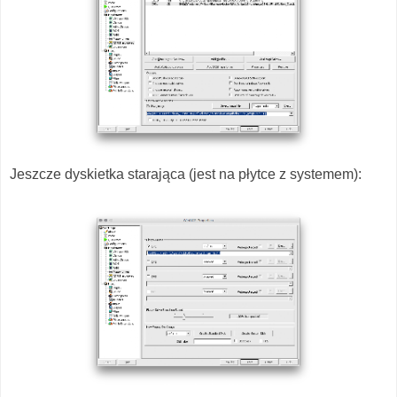
Jeszcze dyskietka starająca (jest na płytce z systemem):