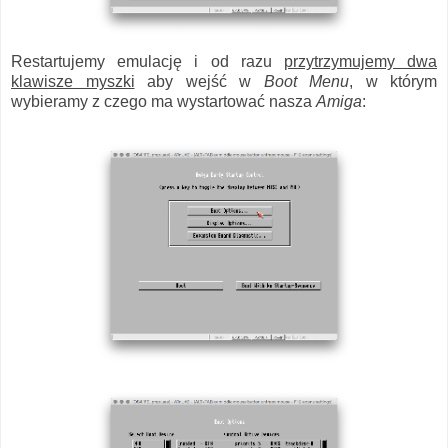
Restartujemy emulację i od razu
przytrzymujemy dwa
klawisze myszki
aby wejść w
Boot Menu
, w którym
wybieramy z czego ma wystartować nasza
Amiga
: