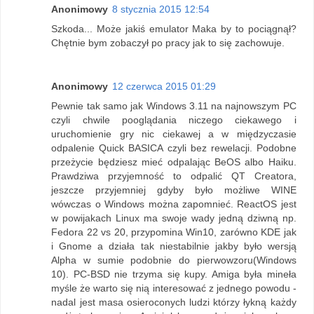
Anonimowy
8 stycznia 2015 12:54
Szkoda... Może jakiś emulator Maka by to pociągnął?
Chętnie bym zobaczył po pracy jak to się zachowuje.
Anonimowy
12 czerwca 2015 01:29
Pewnie tak samo jak Windows 3.11 na najnowszym PC
czyli chwile pooglądania niczego ciekawego i
uruchomienie gry nic ciekawej a w międzyczasie
odpalenie Quick BASICA czyli bez rewelacji. Podobne
przeżycie będziesz mieć odpalając BeOS albo Haiku.
Prawdziwa przyjemność to odpalić QT Creatora,
jeszcze przyjemniej gdyby było możliwe WINE
wówczas o Windows można zapomnieć. ReactOS jest
w powijakach Linux ma swoje wady jedną dziwną np.
Fedora 22 vs 20, przypomina Win10, zarówno KDE jak
i Gnome a działa tak niestabilnie jakby było wersją
Alpha w sumie podobnie do pierwowzoru(Windows
10). PC-BSD nie trzyma się kupy. Amiga była mineła
myśle że warto się nią interesować z jednego powodu -
nadal jest masa osieroconych ludzi którzy łykną każdy