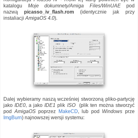
katalogu
Moje dokumnety/Amiga Files/WinUAE
pod
nazwą
picasso_iv_flash.rom
(identycznie jak przy
instaliacji
AmigaOS 4.0
).
Dalej wybieramy naszą wcześniej stworzoną pliko-partycję
jako
IDE0
, a jako
IDE1
plik
ISO
(plik ten można stworzyć
pod
AmigaOS
poprzez
MakeCD
, lub pod
Windows
prze
ImgBurn
) najnowszej wersji systemu: