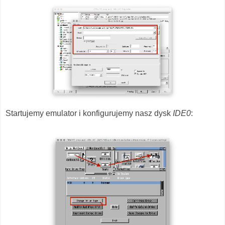
Startujemy emulator i konfigurujemy nasz dysk
IDE0
: