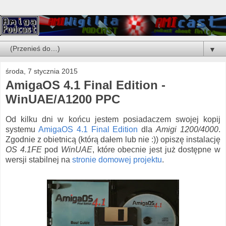
▼
środa, 7 stycznia 2015
AmigaOS 4.1 Final Edition -
WinUAE/A1200 PPC
Od kilku dni w końcu jestem posiadaczem swojej kopij
systemu
AmigaOS 4.1 Final Edition
dla
Amigi 1200/4000
.
Zgodnie z obietnicą (którą dałem lub nie :)) opiszę instalację
OS 4.1FE
pod
WinUAE
, które obecnie jest już dostępne w
wersji stabilnej na
stronie domowej projektu
.