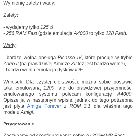
Wymienię zalety i wady:
Zalety
:
- wydajemy tylko
125 z
ł,
-
256 RAM Fast
(gdzie emulacja
A4000
to tylko
128 Fast
).
Wady
:
- bardzo wolna obsługa
Picasso IV
, które pracuje w trybie
Zorro II
(na prawdziwej Amidze
ZII
też jest bardzo wolne),
- bardzo wolna emulacja dysków
IDE.
Wniosek
: Dla czystej ciekawości, można sobie postawić
taka emulowaną
1200
, ale do prawdziwej przyjemności
emulowanego systemu polecam konfigurację
A4000
.
Opiszę ją w następnym wpisie, jednak do tego potrzebna
jest płyta
Amiga Forever
z
ROM 3.1
dla właśnie tego
modelu
Amigi
.
Przygotowanie
Zaczynamy od skonfigurowania sobie
A1200+4MB Fast
: