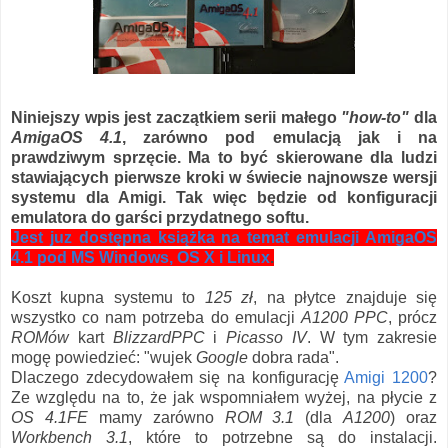
Niniejszy wpis jest zaczątkiem serii małego
"how-to"
dla
AmigaOS 4.1
, zarówno pod emulacją jak i na
prawdziwym sprzęcie. Ma to być skierowane dla ludzi
stawiających pierwsze kroki w świecie najnowsze wersji
systemu dla Amigi. Tak więc będzie od konfiguracji
emulatora do garści przydatnego softu.
Jest juz dostępna książka na temat emulacji AmigaOS
4.1 pod MS Windows, OS X i Linux
.
Koszt kupna systemu to
125 zł
, na płytce znajduje się
wszystko co nam potrzeba do emulacji
A1200 PPC
, prócz
ROMów
kart
BlizzardPPC
i
Picasso IV
. W tym zakresie
mogę powiedzieć: "wujek
Google
dobra rada".
Dlaczego zdecydowałem się na konfigurację
Amigi 1200
?
Ze względu na to, że jak wspomniałem wyżej, na płycie z
OS 4.1FE
mamy zarówno
ROM 3.1
(dla
A1200
) oraz
Workbench 3.1
, które to potrzebne są do instalacji.