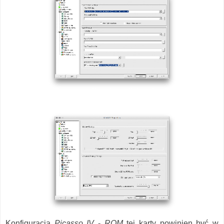
Konfiguracja
Picasso IV
-
ROM
tej karty powinien być w