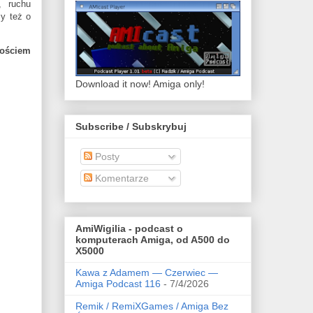
, ruchu
y też o
gościem
Download it now! Amiga only!
Subscribe / Subskrybuj
Posty
Komentarze
AmiWigilia - podcast o
komputerach Amiga, od A500 do
X5000
Kawa z Adamem — Czerwiec —
Amiga Podcast 116
- 7/4/2026
Remik / RemiXGames / Amiga Bez