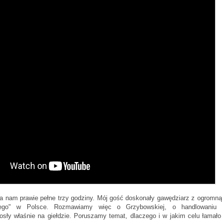
 nam prawie pełne trzy godziny. Mój gość doskonały gawędziarz z ogromną
iego" w Polsce. Rozmawiamy więc o Grzybowskiej, o handlowaniu
osły właśnie na giełdzie. Poruszamy temat, dlaczego i w jakim celu łamało