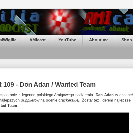
iWigilia
AMIcast
YouTube
About me
Shop 
 109 - Don Adan / Wanted Team
spotkanie z legendą polskiego Amigowego podziemia.
Dan Adan
w czasach
 najlepszych
supplierów
na scenie
crackerskiej
. Został też liderem najlepszej 
ted Team
.