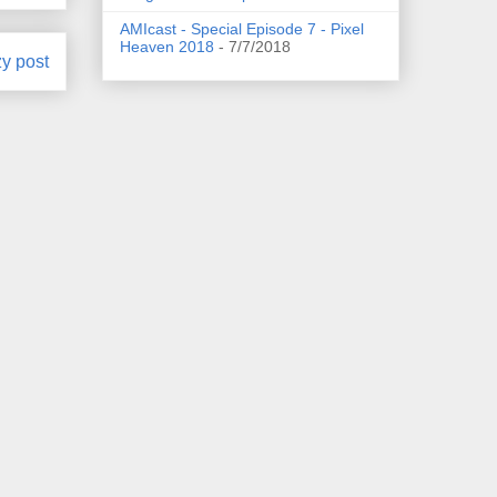
AMIcast - Special Episode 7 - Pixel
Heaven 2018
- 7/7/2018
zy post