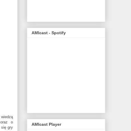
AMIcast - Spotify
 wiedzą
 oraz o
AMIcast Player
 się gry