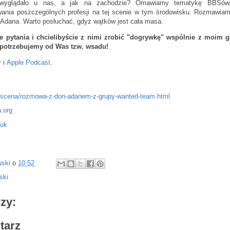
 wyglądało u nas, a jak na zachodzie? Omawiamy tematykę BBSów
wania poszczególnych profesji na tej scenie w tym środowisku. Rozmawiam
n Adana. Warto posłuchać, gdyż wątków jest cała masa.
ie pytania i chcielibyście z nimi zrobić "dogrywkę" wspólnie z moim 
i potrzebujemy od Was tzw. wsadu!
y
i
Apple Podcast
.
l/scena/rozmowa-z-don-adanem-z-grupy-wanted-team.html
.org
.uk
wski
o
10:52
ski
zy:
tarz