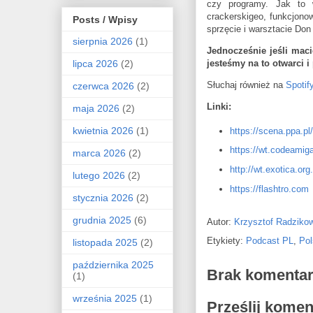
czy programy. Jak to
crackerskigeo, funkcjono
Posts / Wpisy
sprzęcie i warsztacie Do
sierpnia 2026
(1)
Jednocześnie jeśli mac
lipca 2026
(2)
jesteśmy na to otwarci 
Słuchaj również na
Spotif
czerwca 2026
(2)
Linki:
maja 2026
(2)
kwietnia 2026
(1)
https://scena.ppa.p
https://wt.codeamiga
marca 2026
(2)
http://wt.exotica.org
lutego 2026
(2)
https://flashtro.com
stycznia 2026
(2)
grudnia 2025
(6)
Autor:
Krzysztof Radziko
Etykiety:
Podcast PL
,
Pol
listopada 2025
(2)
października 2025
Brak komentar
(1)
września 2025
(1)
Prześlij komen