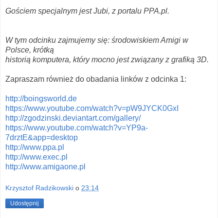
Gościem specjalnym jest Jubi, z portalu PPA.pl.
W tym odcinku zajmujemy się: środowiskiem Amigi w
Polsce, krótką
historią komputera, który mocno jest związany z grafiką 3D.
Zapraszam również do obadania linków z odcinka 1:
http://boingsworld.de
https://www.youtube.com/watch?v=pW9JYCK0GxI
http://zgodzinski.deviantart.com/gallery/
https://www.youtube.com/watch?v=YP9a-
7drztE&app=desktop
http://www.ppa.pl
http://www.exec.pl
http://www.amigaone.pl
Krzysztof Radzikowski
o
23:14
Udostępnij