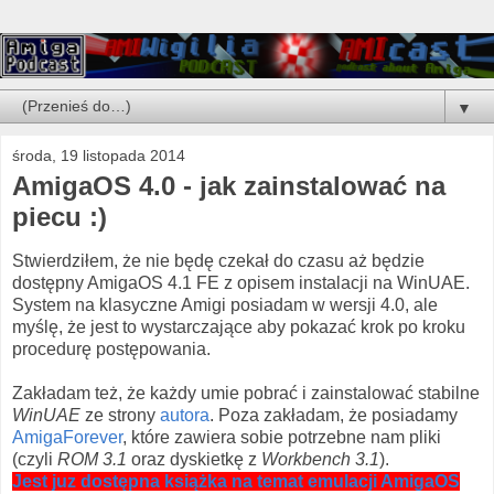
▼
środa, 19 listopada 2014
AmigaOS 4.0 - jak zainstalować na
piecu :)
Stwierdziłem, że nie będę czekał do czasu aż będzie
dostępny AmigaOS 4.1 FE z opisem instalacji na WinUAE.
System na klasyczne Amigi posiadam w wersji 4.0, ale
myślę, że jest to wystarczające aby pokazać krok po kroku
procedurę postępowania.
Zakładam też, że każdy umie pobrać i zainstalować stabilne
WinUAE
ze strony
autora
. Poza zakładam, że posiadamy
AmigaForever
, które zawiera sobie potrzebne nam pliki
(czyli
ROM 3.1
oraz dyskietkę z
Workbench 3.1
).
Jest juz dostępna książka na temat emulacji AmigaOS