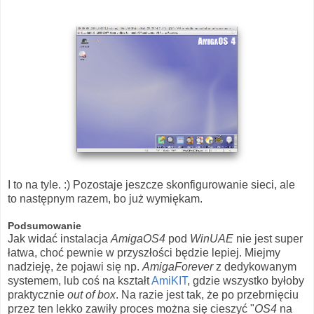
I to na tyle. :) Pozostaje jeszcze skonfigurowanie sieci, ale
to następnym razem, bo już wymiękam.
Podsumowanie
Jak widać instalacja
AmigaOS4
pod
WinUAE
nie jest super
łatwa, choć pewnie w przyszłości będzie lepiej. Miejmy
nadzieję, że pojawi się np.
AmigaForever
z dedykowanym
systemem, lub coś na kształt
AmiKIT
, gdzie wszystko byłoby
praktycznie
out of box
. Na razie jest tak, że po przebrnięciu
przez ten lekko zawiły proces można się cieszyć "
OS4
na