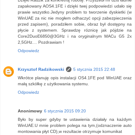
Dzięki Radzik za konkretną robotę. Przyszedł mi dziś ładnie
zapakowany AOS4.1FE i dzięki twej podpowiedzi udało się
prawie wszystko.Jedyny problem to tworzenie dyskietki (w
WinUAE za nic nie mogłem odhaczyć opcji zabezpieczenia
przed zapisem), poradziłem sobie, obraz był dostępny na
płycie z systemem. Sprawdzę róznicę jak pójdzie na
Core2DuoE6850@3GHz i na oryginalnym MACu G5 2x
2,5GHz.... Pozdrawiam !
Odpowiedz
Krzysztof Radzikowski
5 stycznia 2015 22:48
Wkrótce planuję opis instalacji OS4.1FE pod WinUAE oraz
małą szkółkę z użytkowania systemu.
Odpowiedz
Anonimowy
6 stycznia 2015 09:20
Było by super gdyby te ustawienia działały na każdym
WinUAE.U mnie problem polega na tym,(odznaczenie auto
montowania płyt CD),w rezultacie otrzymuje komunikat