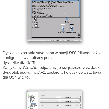
Dyskietka zostanie stworzona w stacji
DF0
(dlatego też w
konfiguracji wybraliśmy pustą
dyskietkę dla
DF0
).
Zamykamy
WinUAE
, odpalamy je raz jeszcze: z zakładki
dyskietek usuwamy
DF1
, zostaje tylko dyskietka startowa
dla OS4 w
DF0
.