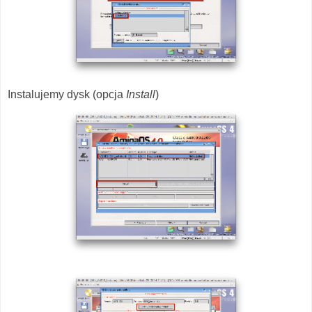
Instalujemy dysk (opcja
Install
)