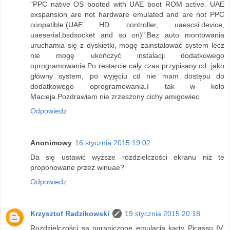
"PPC native OS booted with UAE boot ROM active. UAE
exspansion are not hardware emulated and are not PPC
conpatible.(UAE HD controller, uaescsi.device,
uaeserial,bsdsocket and so on)".Bez auto montowania
uruchamia się z dyskietki, mogę zainstalować system lecz
nie mogę ukończyć instalacji dodatkowego
oprogramowania.Po restarcie cały czas przypisany cd: jako
główny system, po wyjęciu cd nie mam dostępu do
dodatkowego oprogramowania.I tak w koło
Macieja.Pozdrawiam nie zrzeszony cichy amigowiec
Odpowiedz
Anonimowy
16 stycznia 2015 19:02
Da się ustawić wyższe rozdzielczości ekranu niż te
proponowane przez winuae?
Odpowiedz
Krzysztof Radzikowski
19 stycznia 2015 20:18
Rozdzielczości są ograniczone emulacja karty Picasso IV,