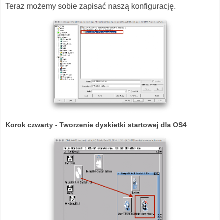
Teraz możemy sobie zapisać naszą konfigurację.
Korok czwarty - Tworzenie dyskietki startowej dla OS4