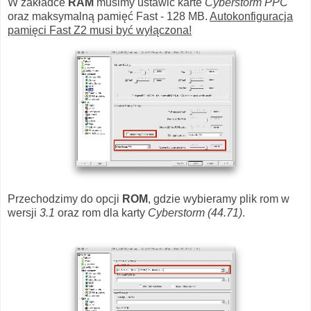
W zakładce
RAM
musimy ustawić karte
Cyberstorm PPC
oraz maksymalną pamięć Fast - 128 MB.
Autokonfiguracja
pamięci Fast Z2 musi być wyłączona!
Przechodzimy do opcji
ROM
, gdzie wybieramy plik rom w
wersji
3.1
oraz rom dla karty
Cyberstorm (44.71)
.