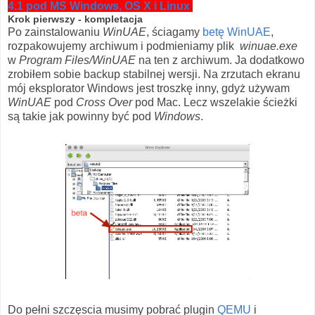
4.1 pod MS Windows, OS X i Linux
.
Krok pierwszy - kompletacja
Po zainstalowaniu
WinUAE
, ściagamy
betę WinUAE
,
rozpakowujemy archiwum i podmieniamy plik
winuae.exe
w
Program Files/WinUAE
na ten z archiwum. Ja dodatkowo
zrobiłem sobie backup stabilnej wersji. Na zrzutach ekranu
mój eksplorator Windows jest troszkę inny, gdyż używam
WinUAE
pod
Cross Over
pod Mac. Lecz wszelakie ścieżki
są takie jak powinny być pod
Windows
.
Do pełni szczęscia musimy pobrać plugin
QEMU
i