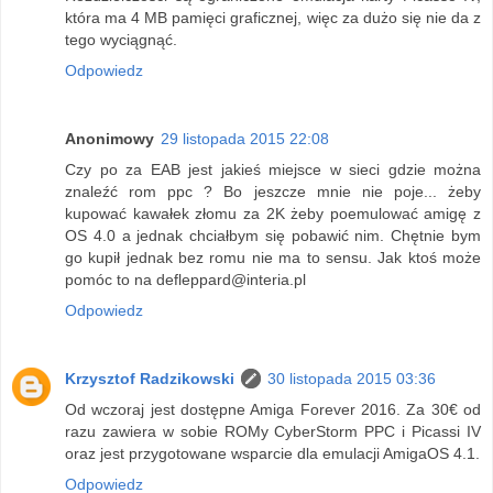
która ma 4 MB pamięci graficznej, więc za dużo się nie da z
tego wyciągnąć.
Odpowiedz
Anonimowy
29 listopada 2015 22:08
Czy po za EAB jest jakieś miejsce w sieci gdzie można
znaleźć rom ppc ? Bo jeszcze mnie nie poje... żeby
kupować kawałek złomu za 2K żeby poemulować amigę z
OS 4.0 a jednak chciałbym się pobawić nim. Chętnie bym
go kupił jednak bez romu nie ma to sensu. Jak ktoś może
pomóc to na defleppard@interia.pl
Odpowiedz
Krzysztof Radzikowski
30 listopada 2015 03:36
Od wczoraj jest dostępne Amiga Forever 2016. Za 30€ od
razu zawiera w sobie ROMy CyberStorm PPC i Picassi IV
oraz jest przygotowane wsparcie dla emulacji AmigaOS 4.1.
Odpowiedz