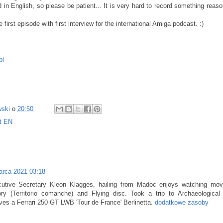
rd in English, so please be patient... It is very hard to record something reaso
e first episode with first interview for the international Amiga podcast. :)
pl
wski
o
20:50
t EN
arca 2021 03:18
utive Secretary Kleon Klagges, hailing from Madoc enjoys watching movi
ry (Territorio comanche) and Flying disc. Took a trip to Archaeological
ves a Ferrari 250 GT LWB 'Tour de France' Berlinetta.
dodatkowe zasoby