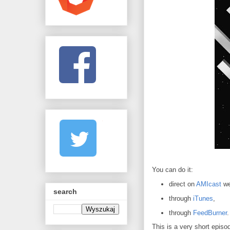
You can do it:
direct on
AMIcast
we
search
through
iTunes
,
through
FeedBurner
.
This is a very short episo