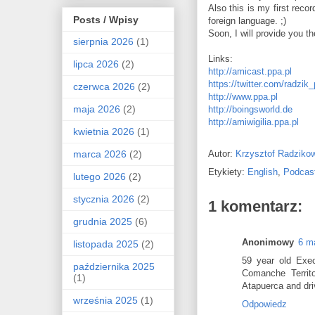
Also this is my first reco
Posts / Wpisy
foreign language. ;)
Soon, I will provide you th
sierpnia 2026
(1)
Links:
lipca 2026
(2)
http://amicast.ppa.pl
https://twitter.com/radzik_
czerwca 2026
(2)
http://www.ppa.pl
maja 2026
(2)
http://boingsworld.de
http://amiwigilia.ppa.pl
kwietnia 2026
(1)
marca 2026
(2)
Autor:
Krzysztof Radziko
Etykiety:
English
,
Podcas
lutego 2026
(2)
stycznia 2026
(2)
1 komentarz:
grudnia 2025
(6)
Anonimowy
6 m
listopada 2025
(2)
59 year old Exec
października 2025
Comanche Territo
(1)
Atapuerca and dri
września 2025
(1)
Odpowiedz