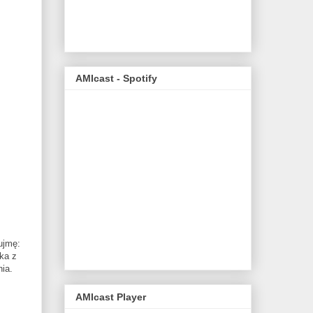
AMIcast - Spotify
.
ujmę:
ka z
ia.
AMIcast Player