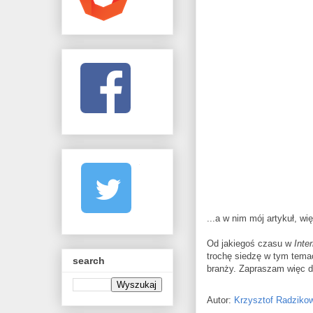
...a w nim mój artykuł, w
Od jakiegoś czasu w
Inte
trochę siedzę w tym temac
search
branży. Zapraszam więc d
Autor:
Krzysztof Radziko