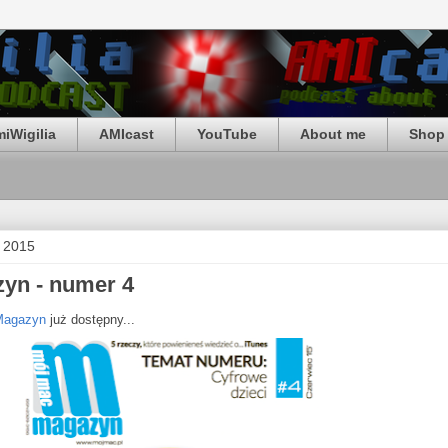
iWigilia
AMIcast
YouTube
About me
Shop 
a 2015
yn - numer 4
Magazyn
już dostępny...