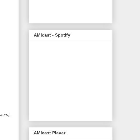
AMIcast - Spotify
ters)
.
AMIcast Player