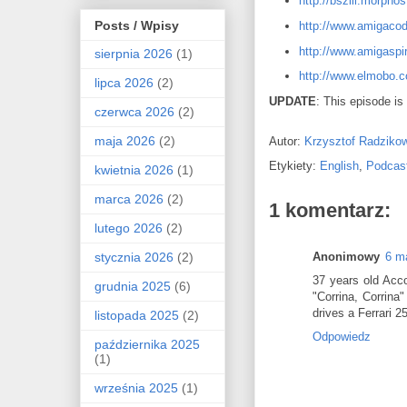
http://bszili.morpho
Posts / Wpisy
http://www.amigacod
http://www.amigaspir
sierpnia 2026
(1)
http://www.elmobo.
lipca 2026
(2)
UPDATE
: This episode i
czerwca 2026
(2)
maja 2026
(2)
Autor:
Krzysztof Radziko
Etykiety:
English
,
Podcas
kwietnia 2026
(1)
marca 2026
(2)
1 komentarz:
lutego 2026
(2)
stycznia 2026
(2)
Anonimowy
6 m
37 years old Acco
grudnia 2025
(6)
"Corrina, Corrina
drives a Ferrari 
listopada 2025
(2)
Odpowiedz
października 2025
(1)
września 2025
(1)