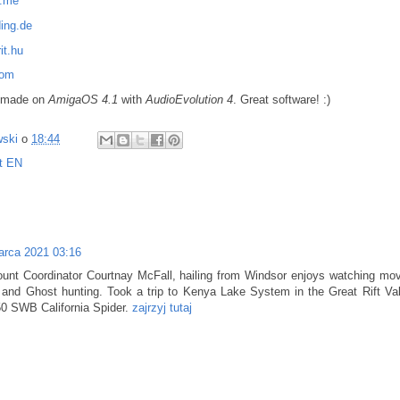
s.me
ing.de
it.hu
com
s made on
AmigaOS 4.1
with
AudioEvolution 4
. Great software! :)
wski
o
18:44
t EN
arca 2021 03:16
unt Coordinator Courtnay McFall, hailing from Windsor enjoys watching mov
" and Ghost hunting. Took a trip to Kenya Lake System in the Great Rift Va
250 SWB California Spider.
zajrzyj tutaj