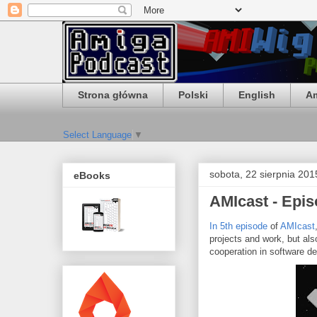
Strona główna
Polski
English
Am
Select Language
▼
sobota, 22 sierpnia 201
eBooks
AMIcast - Episo
In 5th episode
of
AMIcast
projects and work, but al
cooperation in software d