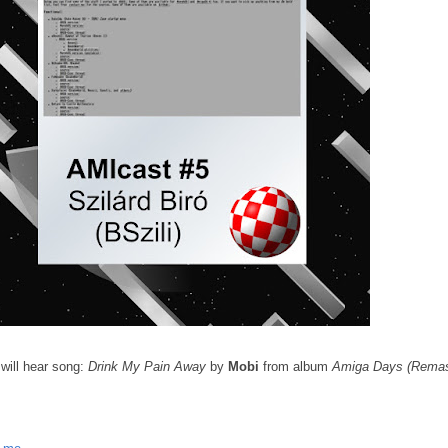
 will hear song:
Drink My Pain Away
by
Mobi
from album
Amiga Days (Remas