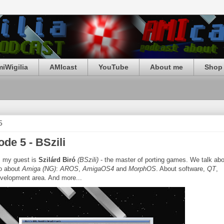
iWigilia
AMIcast
YouTube
About me
Shop 
5
de 5 - BSzili
, my guest is
Szilárd Biró
(BSzili)
- the master of porting games. We talk abo
so about
Amiga (NG)
:
AROS
,
AmigaOS4
and
MorphOS
. About software,
QT
,
evelopment area. And more...