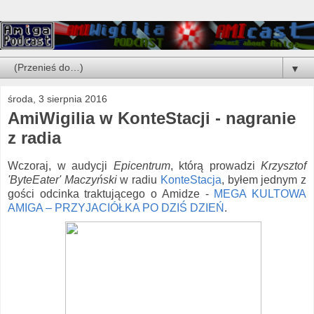
▼
środa, 3 sierpnia 2016
AmiWigilia w KonteStacji - nagranie
z radia
Wczoraj, w audycji
Epicentrum
, którą prowadzi
Krzysztof
'ByteEater' Maczyński
w radiu
KonteStacja
, byłem jednym z
gości odcinka traktującego o Amidze -
MEGA KULTOWA
AMIGA – PRZYJACIÓŁKA PO DZIŚ DZIEŃ
.