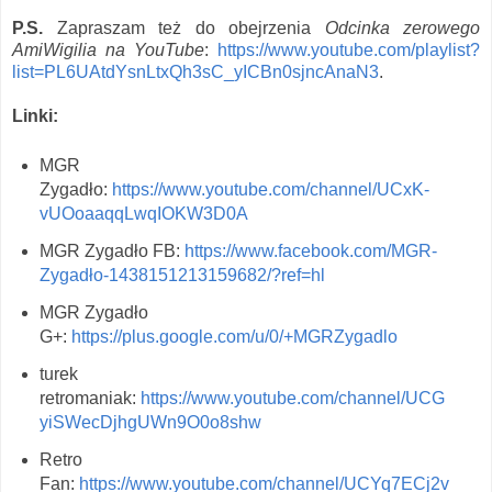
P.S.
Zapraszam też do obejrzenia
Odcinka zerowego
AmiWigilia na YouTube
:
https://www.youtube.com/playlist?
list=PL6UAtdYsnLtxQh3sC_yICBn0sjncAnaN3
.
Linki:
MGR
Zygadło:
https://www.youtube.com/channel/UCxK-
vUOoaaqqLwqIOKW3D0A
MGR Zygadło FB:
https://www.facebook.com/MGR-
Zygadło-1438151213159682/?ref=hl
MGR Zygadło
G+:
https://plus.google.com/u/0/+MGRZygadlo
turek
retromaniak:
https://www.youtube.com/channel/UCG
yiSWecDjhgUWn9O0o8shw
Retro
Fan:
https://www.youtube.com/channel/UCYq7ECj2v