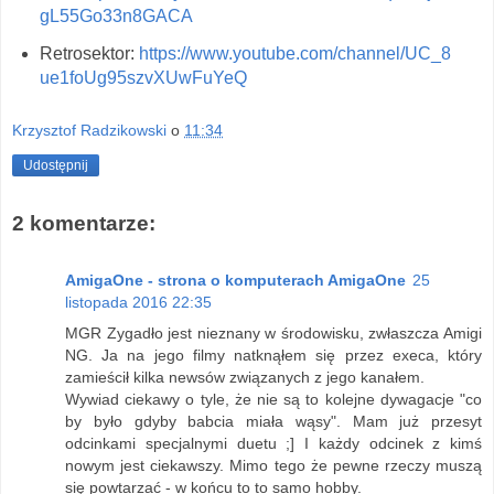
gL55Go33n8GACA
Retrosektor:
https://www.youtube.com/channel/UC_8
ue1foUg95szvXUwFuYeQ
Krzysztof Radzikowski
o
11:34
Udostępnij
2 komentarze:
AmigaOne - strona o komputerach AmigaOne
25
listopada 2016 22:35
MGR Zygadło jest nieznany w środowisku, zwłaszcza Amigi
NG. Ja na jego filmy natknąłem się przez execa, który
zamieścił kilka newsów związanych z jego kanałem.
Wywiad ciekawy o tyle, że nie są to kolejne dywagacje "co
by było gdyby babcia miała wąsy". Mam już przesyt
odcinkami specjalnymi duetu ;] I każdy odcinek z kimś
nowym jest ciekawszy. Mimo tego że pewne rzeczy muszą
się powtarzać - w końcu to to samo hobby.