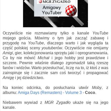
Oczywiście nie rozmawiamy tylko o kanale
YouTube
mojego gościa. Mówimy o tym jak zacząć zabawę i
przygodę na
YouTube
, dlaczego warto i jak wygląda ta
część polskiej sceny
youtuberów
. Oczywiście nie omijamy
Amigi
, gier, kolekcjonowania sprzętu jaki i oprogramowania.
Co by nie mówić
Michał
i jego hobby jest prawdziwe i
szczere. Pewnie właśnie dlatego zgromadził taką rzeszę
fanów i widzów. Warto przesłuchać, liczę na to, iż ktoś z was
zainspiruje się i zacznie sam coś tworzyć i propagować
Amigę
i jej dziedzictwo.
Na koniec odcinka, do posłuchania utwór
Moby
, z
albumu:
Amiga Days (Remasters) - Volume 3
-
Coco
.
Niebawem wywiad z
MGR Zygadło
ukaże się na jego
kanale.