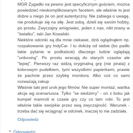
MGR Zygadło na pewno jest specyficznym gościem, można
powiedzieć nieskomplikowanym facetem, ale właśnie to jest
dobre u niego że on jest autentyczny. Nie zabiega o uwagę,
nie produkuje się na siłę. Jest sobą, dzieli się swoim hobby,
po prostu. Zwyczajny amigowiec, jeden z nas, nikt znany w
"światku", taki Jan Kowalski.
Niektóre odcinki są dla mnie ciekawe, dziś oglądnąłem np.
rozpakowanie gry IndyCar. I tu dołożę od siebie (bo padło
takie pytanie w podkaście) dlaczego ludzie oglądają
"unboxing". Po prostu wracają do starych czasów ale
"lepiej". Pierwszy raz widzą oryginalną grę (nie pirata) z
kolorowym pudełkiem, tymi wszystkimi papierkami, prawie
że pachnie przez szybkę monitora. Albo coś co sami
rozważają zakup.
Właśnie taki jest urok jego filmów. Nie super montaż, wartka
akcja wg scenariusza. Tylko "se siedzimy" - on z boku jak
kumpel mamroli w czasie gry czy co tam robi. To jest
właśnie takie swojskie przez swą zwyczajność. Warunek -
trzeba dać się wciągnąć w odcinek, inaczej to nie zadziała.
Odpowiedz
Odpowiedzi