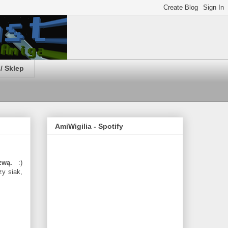
/ Sklep
AmiWigilia - Spotify
zwą.
:)
zy siak,