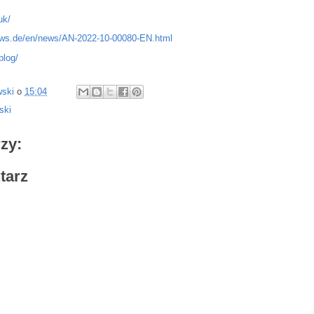
uk/
ews.de/en/news/AN-2022-10-00080-EN.html
blog/
wski
o
15:04
ski
zy:
tarz