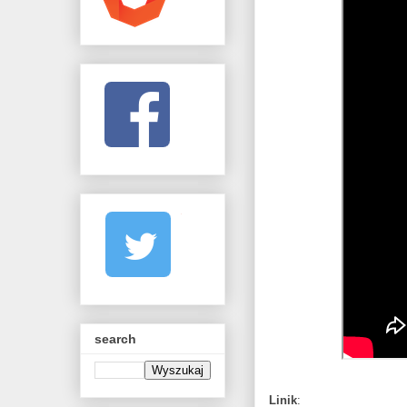
search
Linik
: