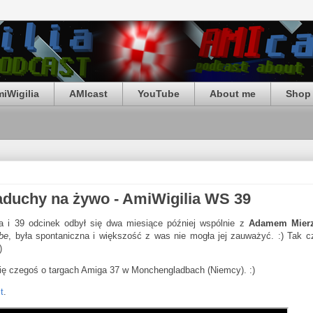
iWigilia
AMIcast
YouTube
About me
Shop 
uchy na żywo - AmiWigilia WS 39
a i 39 odcinek odbył się dwa miesiące później wspólnie z
Adamem Mier
be
, była spontaniczna i większość z was nie mogła jej zauważyć. :) Tak c
)
się czegoś o targach Amiga 37 w Monchengladbach (Niemcy). :)
t
.