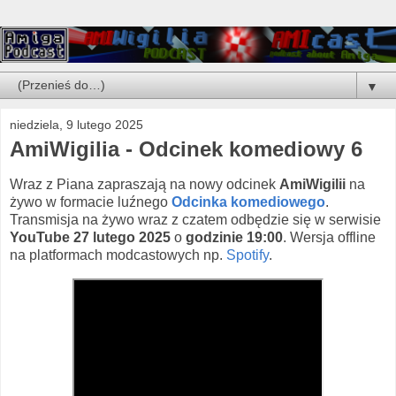
▼
niedziela, 9 lutego 2025
AmiWigilia - Odcinek komediowy 6
Wraz z Piana zapraszają na nowy odcinek
AmiWigilii
na
żywo w formacie luźnego
Odcinka komediowego
.
Transmisja na żywo wraz z czatem odbędzie się w serwisie
YouTube 27 lutego 2025
o
godzinie 19:00
. Wersja offline
na platformach modcastowych np.
Spotify
.