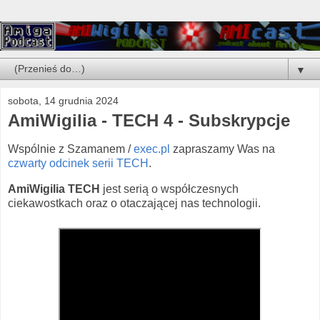
▼
sobota, 14 grudnia 2024
AmiWigilia - TECH 4 - Subskrypcje
Wspólnie z Szamanem /
⁠⁠⁠exec.pl⁠⁠⁠
zapraszamy Was na
czwarty odcinek serii TECH
.
AmiWigilia TECH
jest serią o współczesnych
ciekawostkach oraz o otaczającej nas technologii.