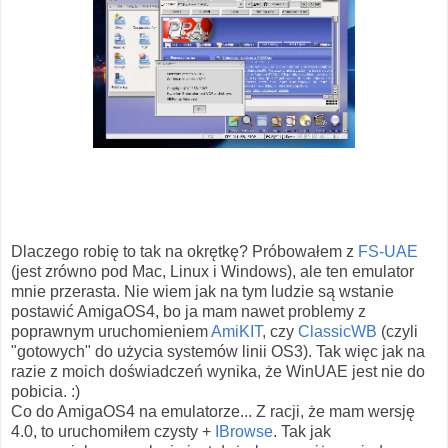
Dlaczego robię to tak na okrętkę? Próbowałem z
FS-UAE
(jest zrówno pod Mac, Linux i Windows), ale ten emulator
mnie przerasta. Nie wiem jak na tym ludzie są wstanie
postawić AmigaOS4, bo ja mam nawet problemy z
poprawnym uruchomieniem
AmiKIT
, czy
ClassicWB
(czyli
"gotowych" do użycia systemów linii OS3). Tak więc jak na
razie z moich doświadczeń wynika, że WinUAE jest nie do
pobicia. :)
Co do AmigaOS4 na emulatorze... Z racji, że mam wersję
4.0, to uruchomiłem czysty +
IBrowse
. Tak jak