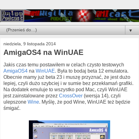
▼
niedziela, 9 listopada 2014
AmigaOS4 na WinUAE
Jakis czas temu postawiłem w celach czysto testowych
AmigaOS4
na
WinUAE
. Była to bodaj beta 12 emulatora.
Obecnie mamy już beta 23 i muszę przyznać, że jest dużo
lepiej, czyli dużo szybciej i w sumie bez przekłamań grafiki.
Na dodatek emuluje to wszystko pod Mac, czyli WinUAE
jest zainstalowane przez
CrossOver
(wersja 14), czyli
ulepszone
Wine
. Myślę, że pod Wine, WinUAE też będzie
śmigać.