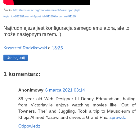
Źródło:
http://aros-exec.org/modules/newbb/viewtopic.php?
topic_id=8823&forum=4&post_id=91180#forumpost91180
Najtrudniejsza jest konfiguracja samego emulatora, ale to
może następnym razem. :)
Krzysztof Radzikowski
o
13:36
Udostępnij
1 komentarz:
Anonimowy
6 marca 2021 03:14
39 year old Web Designer III Danny Edmundson, hailing
from Victoriaville enjoys watching movies like "Out of
Towners, The" and Juggling. Took a trip to Mausoleum of
Khoja Ahmed Yasawi and drives a Grand Prix.
sprawdz
Odpowiedz