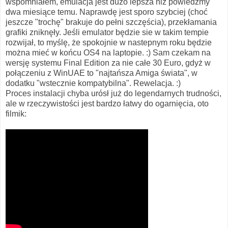
wspomniałem, emulacja jest dużo lepsza niż powiedzmy
dwa miesiące temu. Naprawdę jest sporo szybciej (choć
jeszcze "trochę" brakuje do pełni szczęścia), przekłamania
grafiki zniknęły. Jeśli emulator będzie sie w takim tempie
rozwijał, to myślę, że spokojnie w nastepnym roku będzie
można mieć w końcu OS4 na laptopie. :) Sam czekam na
wersję systemu Final Edition za nie całe 30 Euro, gdyż w
połączeniu z WinUAE to "najtańsza Amiga świata", w
dodatku "wstecznie kompatybilna". Rewelacja. :)
Proces instalacji chyba urósł już do legendarnych trudności,
ale w rzeczywistości jest bardzo łatwy do ogarnięcia, oto
filmik: