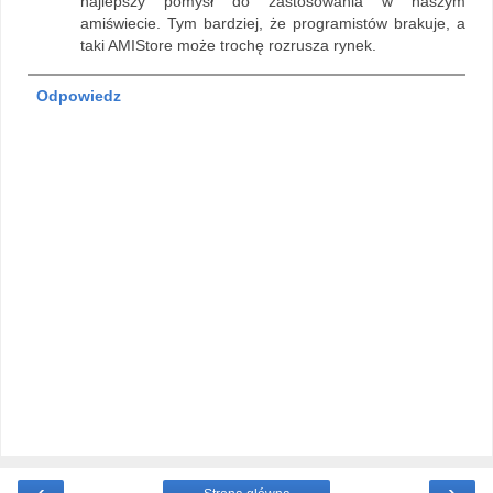
najlepszy pomysł do zastosowania w naszym
amiświecie. Tym bardziej, że programistów brakuje, a
taki AMIStore może trochę rozrusza rynek.
Odpowiedz
‹
›