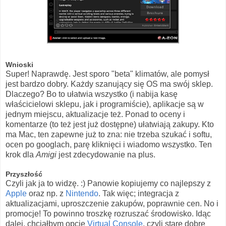
Wnioski
Super! Naprawdę. Jest sporo "beta" klimatów, ale pomysł
jest bardzo dobry. Każdy szanujący się OS ma swój sklep.
Dlaczego? Bo to ułatwia wszystko (i nabija kasę
właścicielowi sklepu, jak i programiście), aplikacje są w
jednym miejscu, aktualizacje też. Ponad to oceny i
komentarze (to też jest już dostępne) ułatwiają zakupy. Kto
ma Mac, ten zapewne już to zna: nie trzeba szukać i softu,
ocen po googlach, parę kliknięci i wiadomo wszystko. Ten
krok dla
Amigi
jest zdecydowanie na plus.
Przyszłość
Czyli jak ja to widzę. :) Panowie kopiujemy co najlepszy z
Apple
oraz np. z
Nintendo
. Tak więc; integracja z
aktualizacjami, uproszczenie zakupów, poprawnie cen. No i
promocje! To powinno troszkę rozruszać środowisko. Idąc
dalej, chciałbym opcję
Virtual Console
, czyli stare dobre