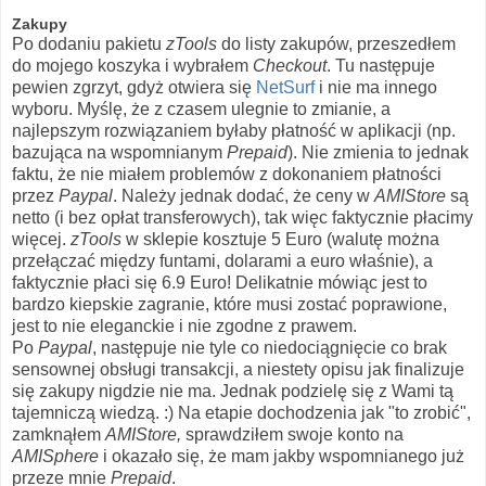
Zakupy
Po dodaniu pakietu
zTools
do listy zakupów, przeszedłem
do mojego koszyka i wybrałem
Checkout
. Tu następuje
pewien zgrzyt, gdyż otwiera się
NetSurf
i nie ma innego
wyboru. Myślę, że z czasem ulegnie to zmianie, a
najlepszym rozwiązaniem byłaby płatność w aplikacji (np.
bazująca na wspomnianym
Prepaid
). Nie zmienia to jednak
faktu, że nie miałem problemów z dokonaniem płatności
przez
Paypal
. Należy jednak dodać, że ceny w
AMIStore
są
netto (i bez opłat transferowych), tak więc faktycznie płacimy
więcej.
zTools
w sklepie kosztuje 5 Euro (walutę można
przełączać między funtami, dolarami a euro właśnie), a
faktycznie płaci się 6.9 Euro! Delikatnie mówiąc jest to
bardzo kiepskie zagranie, które musi zostać poprawione,
jest to nie eleganckie i nie zgodne z prawem.
Po
Paypal
, następuje nie tyle co niedociągnięcie co brak
sensownej obsługi transakcji, a niestety opisu jak finalizuje
się zakupy nigdzie nie ma. Jednak podzielę się z Wami tą
tajemniczą wiedzą. :) Na etapie dochodzenia jak "to zrobić",
zamknąłem
AMIStore,
sprawdziłem swoje konto na
AMISphere
i okazało się, że mam jakby wspomnianego już
przeze mnie
Prepaid
.