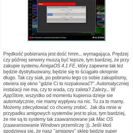
Prędkość pobierania jest dość hmm... wymagająca. Prędzej
czy później serwery muszą być lepsze, tym bardziej, że przy
zakupie systemu
AmigaOS 4.1 FE
, który zapewne tak też
będzie dystrybuowany, będzie się to ściągało okropnie
długo. Tak czy siak, po pobraniu tego co sobie zakupilismy,
otwiera się okno "gdzie Ci to rozpakować?". Automatyczniej
instalacji nie ma, czy to wada, czy zaleta? Zależy... W
AppStore
, wszystko od momentu kupienia dzieje sie
automatycznie, nie mamy wypływu na nic. Tu za to mamy.
Możemy zdecydować co chcemy zrobić. Jak dla mnie w
przypadku amigowych systemów jest to plus, tym bardziej,
że nie są to systemy tak zaawansowane jak
Mac OS
(zaawansowanie
Windows
przemilczę :)). Jeśli ktoś
spodziewa się, że nasz "amigowy" sklep będzie super