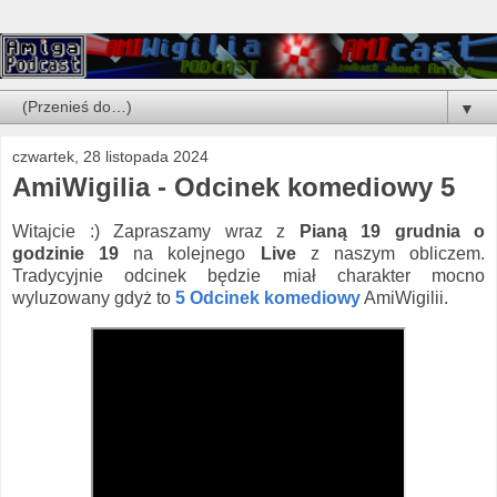
▼
czwartek, 28 listopada 2024
AmiWigilia - Odcinek komediowy 5
Witajcie :) Zapraszamy wraz z
Pianą
19 grudnia o
godzinie 19
na kolejnego
Live
z naszym obliczem.
Tradycyjnie odcinek będzie miał charakter mocno
wyluzowany gdyż to
5 Odcinek komediowy
AmiWigilii.