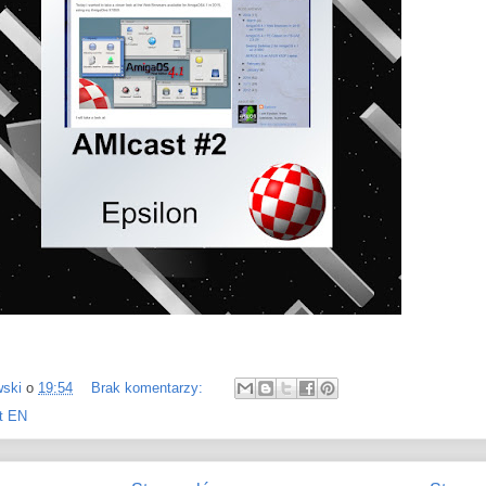
wski
o
19:54
Brak komentarzy:
t EN