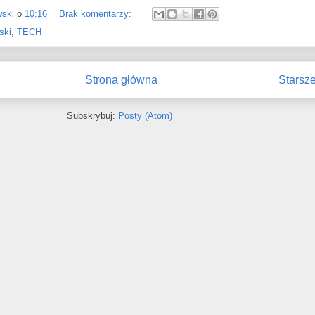
wski
o
10:16
Brak komentarzy:
ski
,
TECH
Strona główna
Starsze
Subskrybuj:
Posty (Atom)