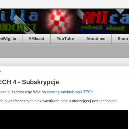
iWigilia
AMIcast
YouTube
About me
Shop 
4
ECH 4 - Subskrypcje
⁠⁠exec.pl⁠⁠⁠
zapraszamy Was na
czwarty odcinek serii TECH
.
rią o współczesnych ciekawostkach oraz o otaczającej nas technologii.