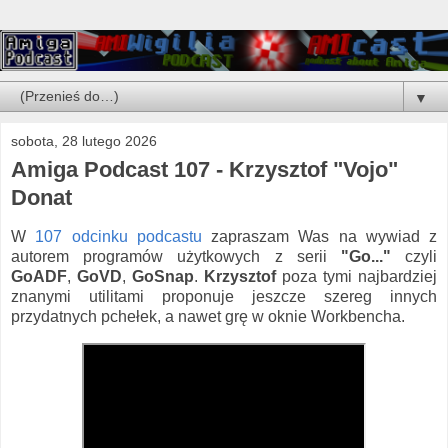
▼
sobota, 28 lutego 2026
Amiga Podcast 107 - Krzysztof "Vojo"
Donat
W
107 odcinku podcastu
zapraszam Was na wywiad z
autorem programów użytkowych z serii
"Go..."
czyli
GoADF
,
GoVD
,
GoSnap
.
Krzysztof
poza tymi najbardziej
znanymi utilitami proponuje jeszcze szereg innych
przydatnych pchełek, a nawet grę w oknie Workbencha.