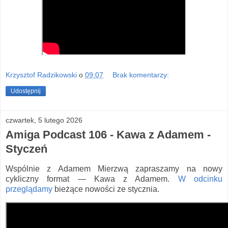
Krzysztof Radzikowski
o
09:07
Brak komentarzy:
Udostępnij
czwartek, 5 lutego 2026
Amiga Podcast 106 - Kawa z Adamem -
Styczeń
Wspólnie z Adamem Mierzwą zapraszamy na nowy
cykliczny format — Kawa z Adamem.
W odcinku
przeglądamy
bieżące nowości ze stycznia.