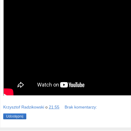
Krzysztof Radzikowski
o
21:55
Brak komentarzy:
Udostępnij