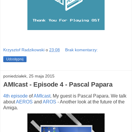
Krzysztof Radzikowski
o
23:08
Brak komentarzy:
Udostępnij
poniedziałek, 25 maja 2015
AMIcast - Episode 4 - Pascal Papara
4th episode
of
AMIcast
. My guest is Pascal Papara. We talk
about
AEROS
and
AROS
- Another look at the future of the
Amiga.