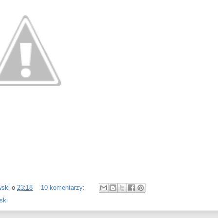
wski
o
23:18
10 komentarzy:
ski