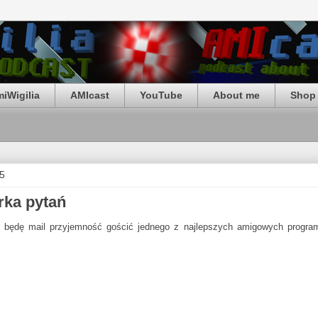
iWigilia
AMIcast
YouTube
About me
Shop 
15
rka pytań
, będę mail przyjemność gościć jednego z najlepszych amigowych program