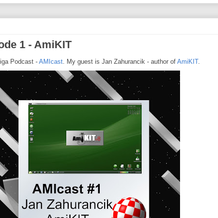
ode 1 - AmiKIT
iga Podcast -
AMIcast
. My guest is Jan Zahurancik - author of
AmiKIT
.