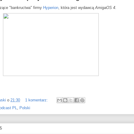
czące "bankructwa" firmy
Hyperion
, która jest wydawcą
AmigaOS 4
.
wski
o
21:30
1 komentarz:
odcast PL
,
Polski
15