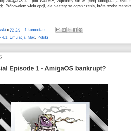
acji
AmigaOS 4.1
pod
WinUAE
, zajmiemy się wstępną konfiguracją syste
ch
. Próbowałem wielu opcji, ale niestety są ograniczenia, które trzeba respek
wski
o
22:43
1 komentarz:
 4.1
,
Emulacja
,
Mac
,
Polski
15
cial Episode 1 - AmigaOS bankrupt?