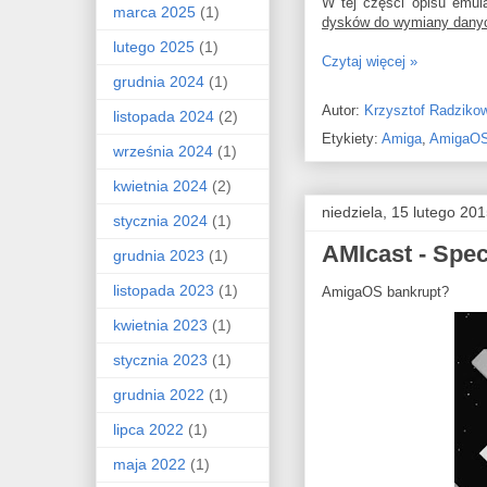
W tej części opisu emul
marca 2025
(1)
dysków do wymiany dany
lutego 2025
(1)
Czytaj więcej »
grudnia 2024
(1)
Autor:
Krzysztof Radziko
listopada 2024
(2)
Etykiety:
Amiga
,
AmigaOS
września 2024
(1)
kwietnia 2024
(2)
niedziela, 15 lutego 20
stycznia 2024
(1)
AMIcast - Spe
grudnia 2023
(1)
listopada 2023
(1)
AmigaOS bankrupt?
kwietnia 2023
(1)
stycznia 2023
(1)
grudnia 2022
(1)
lipca 2022
(1)
maja 2022
(1)