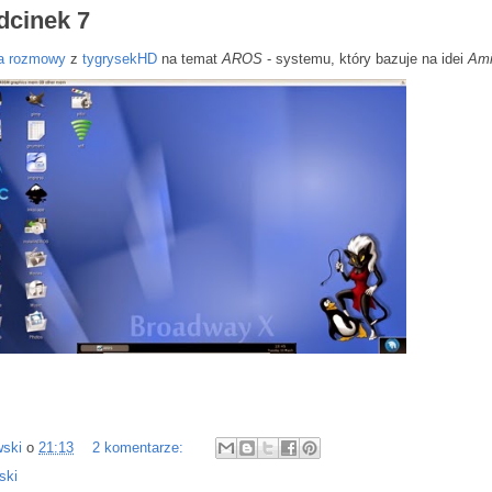
dcinek 7
ia rozmowy
z
tygrysekHD
na temat
AROS
- systemu, który bazuje na idei
Am
wski
o
21:13
2 komentarze:
ski