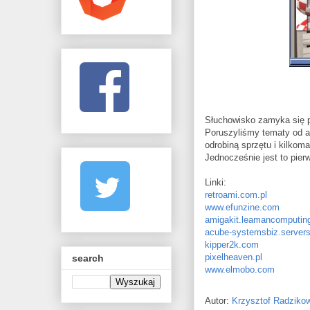
Słuchowisko zamyka się pr
Poruszyliśmy tematy od 
odrobiną sprzętu i kilkom
Jednocześnie jest to pie
Linki:
retroami.com.pl
www.efunzine.com
amigakit.leamancomputin
acube-systemsbiz.serversi
kipper2k.com
pixelheaven.pl
search
www.elmobo.com
Autor:
Krzysztof Radziko