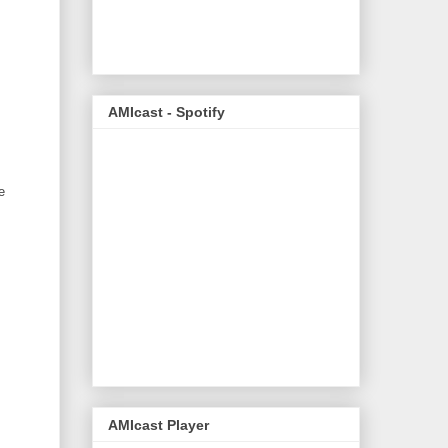
AMIcast - Spotify
e
AMIcast Player