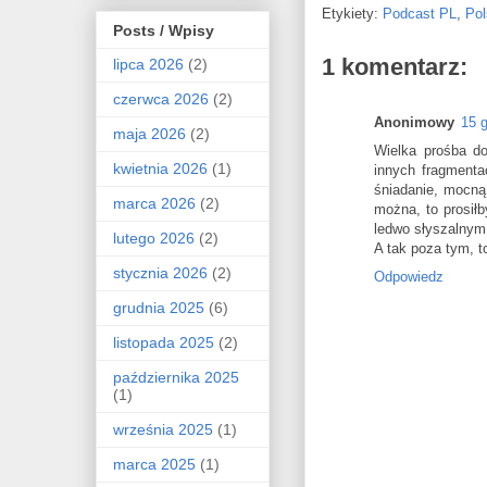
Etykiety:
Podcast PL
,
Pol
Posts / Wpisy
1 komentarz:
lipca 2026
(2)
czerwca 2026
(2)
Anonimowy
15 
maja 2026
(2)
Wielka prośba do
kwietnia 2026
(1)
innych fragmenta
śniadanie, mocną
marca 2026
(2)
można, to prosił
ledwo słyszalnym 
lutego 2026
(2)
A tak poza tym, to
stycznia 2026
(2)
Odpowiedz
grudnia 2025
(6)
listopada 2025
(2)
października 2025
(1)
września 2025
(1)
marca 2025
(1)