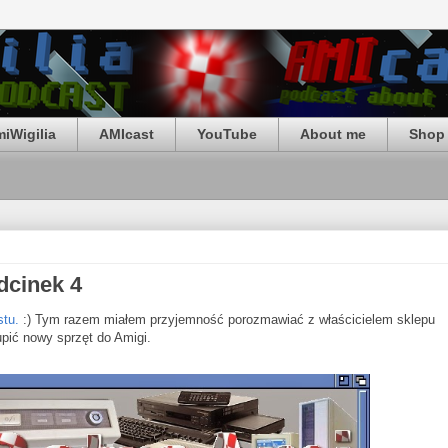
iWigilia
AMIcast
YouTube
About me
Shop 
dcinek 4
stu.
:) Tym razem miałem przyjemność porozmawiać z właścicielem sklepu
pić nowy sprzęt do Amigi.