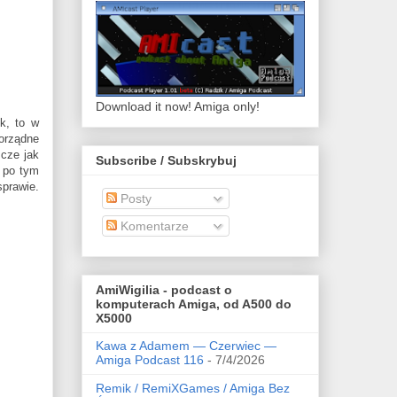
Download it now! Amiga only!
k, to w
orządne
zcze jak
Subscribe / Subskrybuj
 po tym
sprawie.
Posty
Komentarze
AmiWigilia - podcast o
komputerach Amiga, od A500 do
X5000
Kawa z Adamem — Czerwiec —
Amiga Podcast 116
- 7/4/2026
Remik / RemiXGames / Amiga Bez