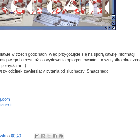
awie w trzech godzinach, więc przygotujcie się na sporą dawkę informacji.
amigowego biznesu aż do wydawania oprogramowania. To wszystko okraszan
a pomysłami. :)
rwszy odcinek zawierający pytania od słuchaczy. Smacznego!
g.com
curo.it
wski
o
00:40