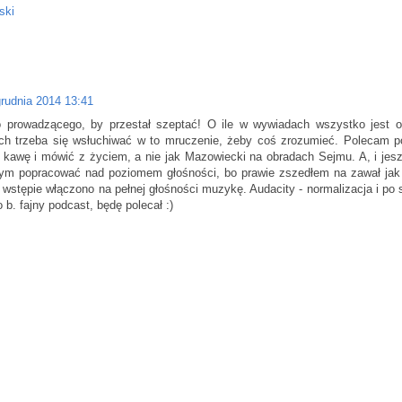
ski
grudnia 2014 13:41
 prowadzącego, by przestał szeptać! O ile w wywiadach wszystko jest o
ch trzeba się wsłuchiwać w to mruczenie, żeby coś zrozumieć. Polecam p
 kawę i mówić z życiem, a nie jak Mazowiecki na obradach Sejmu. A, i jes
bym popracować nad poziomem głośności, bo prawie zszedłem na zawał jak
wstępie włączono na pełnej głośności muzykę. Audacity - normalizacja i po 
 b. fajny podcast, będę polecał :)