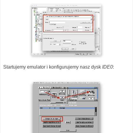
Startujemy emulator i konfigurujemy nasz dysk
IDE0
: