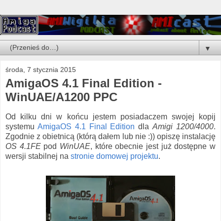
▼
środa, 7 stycznia 2015
AmigaOS 4.1 Final Edition -
WinUAE/A1200 PPC
Od kilku dni w końcu jestem posiadaczem swojej kopij
systemu
AmigaOS 4.1 Final Edition
dla
Amigi 1200/4000
.
Zgodnie z obietnicą (którą dałem lub nie :)) opiszę instalację
OS 4.1FE
pod
WinUAE
, które obecnie jest już dostępne w
wersji stabilnej na
stronie domowej projektu
.