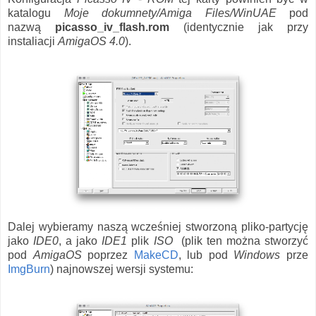
katalogu
Moje dokumnety/Amiga Files/WinUAE
pod
nazwą
picasso_iv_flash.rom
(identycznie jak przy
instaliacji
AmigaOS 4.0
).
Dalej wybieramy naszą wcześniej stworzoną pliko-partycję
jako
IDE0
, a jako
IDE1
plik
ISO
(plik ten można stworzyć
pod
AmigaOS
poprzez
MakeCD
, lub pod
Windows
prze
ImgBurn
) najnowszej wersji systemu: