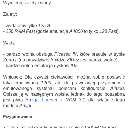
Wymienię zalety i wady:
Zalety
:
- wydajemy tylko
125 z
ł,
-
256 RAM Fast
(gdzie emulacja
A4000
to tylko
128 Fast
).
Wady
:
- bardzo wolna obsługa
Picasso IV
, które pracuje w trybie
Zorro II
(na prawdziwej Amidze
ZII
też jest bardzo wolne),
- bardzo wolna emulacja dysków
IDE.
Wniosek
: Dla czystej ciekawości, można sobie postawić
taka emulowaną
1200
, ale do prawdziwej przyjemności
emulowanego systemu polecam konfigurację
A4000
.
Opiszę ją w następnym wpisie, jednak do tego potrzebna
jest płyta
Amiga Forever
z
ROM 3.1
dla właśnie tego
modelu
Amigi
.
Przygotowanie
Zaczynamy od skonfigurowania sobie
A1200+4MB Fast
: