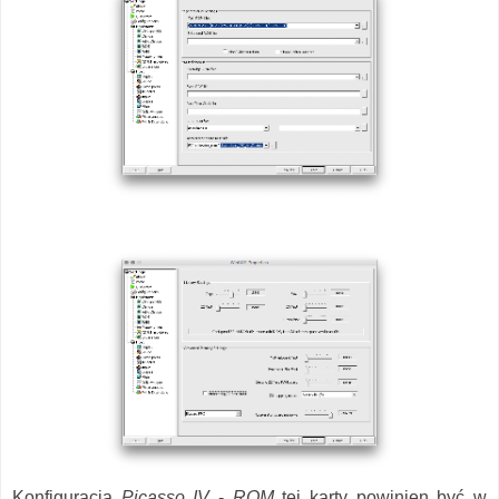
Konfiguracja
Picasso IV
-
ROM
tej karty powinien być w