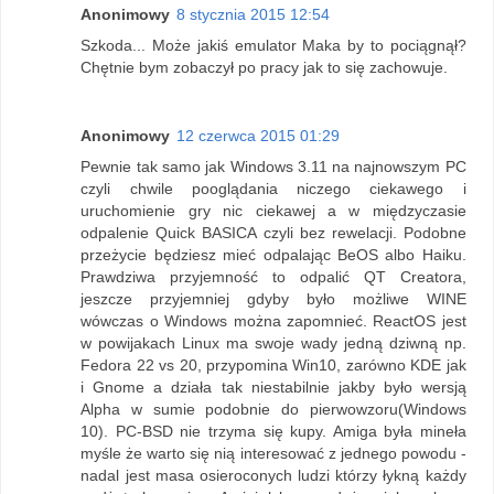
Anonimowy
8 stycznia 2015 12:54
Szkoda... Może jakiś emulator Maka by to pociągnął?
Chętnie bym zobaczył po pracy jak to się zachowuje.
Anonimowy
12 czerwca 2015 01:29
Pewnie tak samo jak Windows 3.11 na najnowszym PC
czyli chwile pooglądania niczego ciekawego i
uruchomienie gry nic ciekawej a w międzyczasie
odpalenie Quick BASICA czyli bez rewelacji. Podobne
przeżycie będziesz mieć odpalając BeOS albo Haiku.
Prawdziwa przyjemność to odpalić QT Creatora,
jeszcze przyjemniej gdyby było możliwe WINE
wówczas o Windows można zapomnieć. ReactOS jest
w powijakach Linux ma swoje wady jedną dziwną np.
Fedora 22 vs 20, przypomina Win10, zarówno KDE jak
i Gnome a działa tak niestabilnie jakby było wersją
Alpha w sumie podobnie do pierwowzoru(Windows
10). PC-BSD nie trzyma się kupy. Amiga była mineła
myśle że warto się nią interesować z jednego powodu -
nadal jest masa osieroconych ludzi którzy łykną każdy