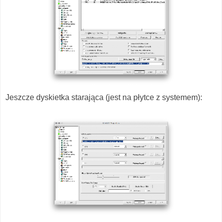
Jeszcze dyskietka starająca (jest na płytce z systemem):