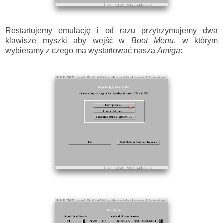
Restartujemy emulację i od razu
przytrzymujemy dwa
klawisze myszki
aby wejść w
Boot Menu
, w którym
wybieramy z czego ma wystartować nasza
Amiga
: