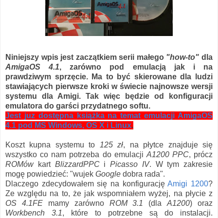
Niniejszy wpis jest zaczątkiem serii małego
"how-to"
dla
AmigaOS 4.1
, zarówno pod emulacją jak i na
prawdziwym sprzęcie. Ma to być skierowane dla ludzi
stawiających pierwsze kroki w świecie najnowsze wersji
systemu dla Amigi. Tak więc będzie od konfiguracji
emulatora do garści przydatnego softu.
Jest juz dostępna książka na temat emulacji AmigaOS
4.1 pod MS Windows, OS X i Linux
.
Koszt kupna systemu to
125 zł
, na płytce znajduje się
wszystko co nam potrzeba do emulacji
A1200 PPC
, prócz
ROMów
kart
BlizzardPPC
i
Picasso IV
. W tym zakresie
mogę powiedzieć: "wujek
Google
dobra rada".
Dlaczego zdecydowałem się na konfigurację
Amigi 1200
?
Ze względu na to, że jak wspomniałem wyżej, na płycie z
OS 4.1FE
mamy zarówno
ROM 3.1
(dla
A1200
) oraz
Workbench 3.1
, które to potrzebne są do instalacji.