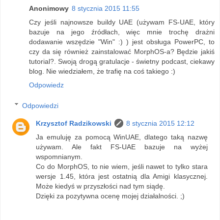
Anonimowy
8 stycznia 2015 11:55
Czy jeśli najnowsze buildy UAE (używam FS-UAE, który
bazuje na jego źródłach, więc mnie trochę drażni
dodawanie wszędzie "Win" :) ) jest obsługa PowerPC, to
czy da się również zainstalować MorphOS-a? Będzie jakiś
tutorial?. Swoją drogą gratulacje - świetny podcast, ciekawy
blog. Nie wiedziałem, że trafię na coś takiego :)
Odpowiedz
Odpowiedzi
Krzysztof Radzikowski
8 stycznia 2015 12:12
Ja emuluję za pomocą WinUAE, dlatego taką nazwę
używam. Ale fakt FS-UAE bazuje na wyżej
wspomnianym.
Co do MorphOS, to nie wiem, jeśli nawet to tylko stara
wersje 1.45, która jest ostatnią dla Amigi klasycznej.
Może kiedyś w przyszłości nad tym siądę.
Dzięki za pozytywna ocenę mojej działalności. ;)