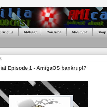
iWigilia
AMIcast
YouTube
About me
Shop 
15
cial Episode 1 - AmigaOS bankrupt?