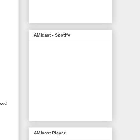
AMIcast - Spotify
good
AMIcast Player