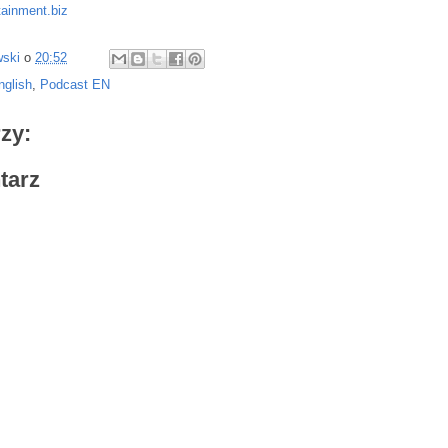
tainment.biz
wski
o
20:52
nglish
,
Podcast EN
zy:
tarz