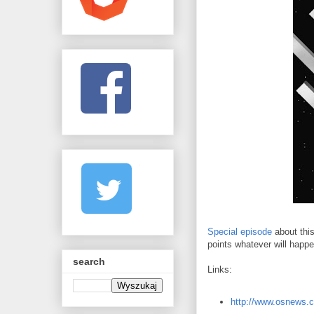
Special episode
about this
points whatever will happen
search
Links:
http://www.osnews