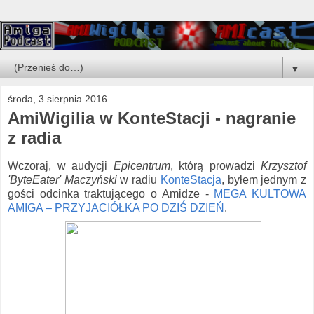
▼
środa, 3 sierpnia 2016
AmiWigilia w KonteStacji - nagranie
z radia
Wczoraj, w audycji
Epicentrum
, którą prowadzi
Krzysztof
'ByteEater' Maczyński
w radiu
KonteStacja
, byłem jednym z
gości odcinka traktującego o Amidze -
MEGA KULTOWA
AMIGA – PRZYJACIÓŁKA PO DZIŚ DZIEŃ
.