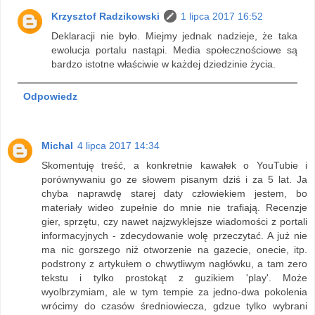
Krzysztof Radzikowski
1 lipca 2017 16:52
Deklaracji nie było. Miejmy jednak nadzieje, że taka
ewolucja portalu nastąpi. Media społecznościowe są
bardzo istotne właściwie w każdej dziedzinie życia.
Odpowiedz
Michal
4 lipca 2017 14:34
Skomentuję treść, a konkretnie kawałek o YouTubie i
porównywaniu go ze słowem pisanym dziś i za 5 lat. Ja
chyba naprawdę starej daty człowiekiem jestem, bo
materiały wideo zupełnie do mnie nie trafiają. Recenzje
gier, sprzętu, czy nawet najzwyklejsze wiadomości z portali
informacyjnych - zdecydowanie wolę przeczytać. A już nie
ma nic gorszego niż otworzenie na gazecie, onecie, itp.
podstrony z artykułem o chwytliwym nagłówku, a tam zero
tekstu i tylko prostokąt z guzikiem 'play'. Może
wyolbrzymiam, ale w tym tempie za jedno-dwa pokolenia
wrócimy do czasów średniowiecza, gdzue tylko wybrani