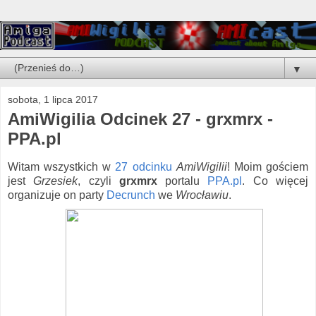
▼
sobota, 1 lipca 2017
AmiWigilia Odcinek 27 - grxmrx -
PPA.pl
Witam wszystkich w
27 odcinku
AmiWigilii
! Moim gościem
jest
Grzesiek
, czyli
grxmrx
portalu
PPA.pl
. Co więcej
organizuje on party
Decrunch
we
Wrocławiu
.