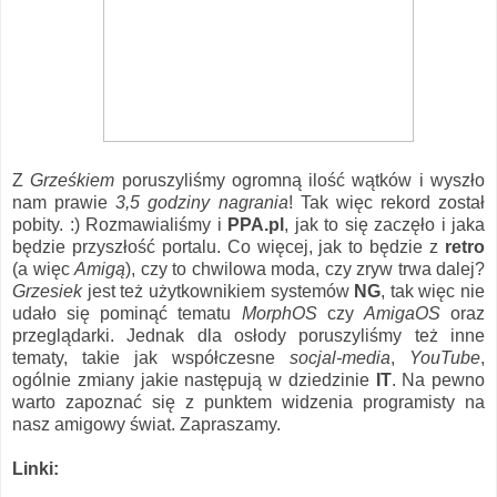
Z
Grześkiem
poruszyliśmy ogromną ilość wątków i wyszło
nam prawie
3,5 godziny nagrania
! Tak więc rekord został
pobity. :) Rozmawialiśmy i
PPA.pl
, jak to się zaczęło i jaka
będzie przyszłość portalu. Co więcej, jak to będzie z
retro
(a więc
Amigą
), czy to chwilowa moda, czy zryw trwa dalej?
Grzesiek
jest też użytkownikiem systemów
NG
, tak więc nie
udało się pominąć tematu
MorphOS
czy
AmigaOS
oraz
przeglądarki. Jednak dla osłody poruszyliśmy też inne
tematy, takie jak współczesne
socjal-media
,
YouTube
,
ogólnie zmiany jakie następują w dziedzinie
IT
. Na pewno
warto zapoznać się z punktem widzenia programisty na
nasz amigowy świat. Zapraszamy.
Linki: