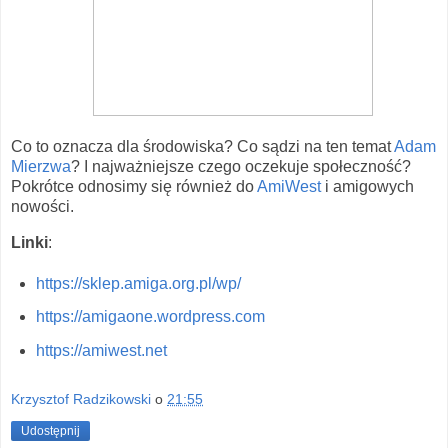
Co to oznacza dla środowiska? Co sądzi na ten temat
Adam
Mierzwa
? I najważniejsze czego oczekuje społeczność?
Pokrótce odnosimy się również do
AmiWest
i amigowych
nowości.
Linki
:
https://sklep.amiga.org.pl/wp/
https://amigaone.wordpress.com
https://amiwest.net
Krzysztof Radzikowski
o
21:55
Udostępnij