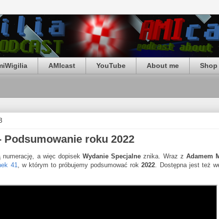
iWigilia
AMIcast
YouTube
About me
Shop 
3
 - Podsumowanie roku 2022
 numerację, a więc dopisek
Wydanie Specjalne
znika. Wraz z
Adamem M
nek 41
, w którym to próbujemy podsumować rok
2022
. Dostępna jest też w