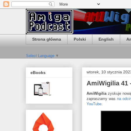
Strona główna
Polski
English
Am
Select Language
▼
wtorek, 10 stycznia 202
eBooks
AmiWigilia 41
AmiWigilia
zyskuje nową
zapraszamy was
na odci
YouTube
.