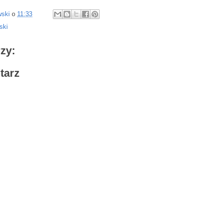
wski
o
11:33
ski
zy:
tarz