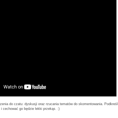
enia do czatu: dyskusji oraz rzucania tematów do skomentowania. Podkreś
 i cechować go będzie lekki przekąs. :)