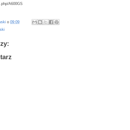
ex.php/A600GS
wski
o
09:09
ski
zy:
tarz