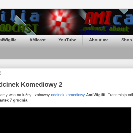
iWigilia
AMIcast
YouTube
About me
Shop 
3
Odcinek Komediowy 2
amy was na luźny i zabawny
odcinek komediowy
AmiWigilii
. Transmisja od
artek 7 grudnia
.