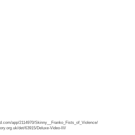
ed.com/app/2114970/Skinny__Franko_Fists_of_Violence/
ory.org.uk/det/63915/Deluxe-Video-III/