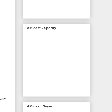
AMIcast - Spotify
lamy,
AMIcast Player