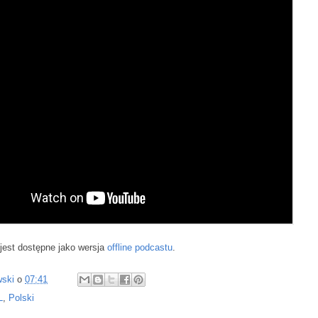
jest dostępne jako wersja
offline podcastu
.
wski
o
07:41
L
,
Polski