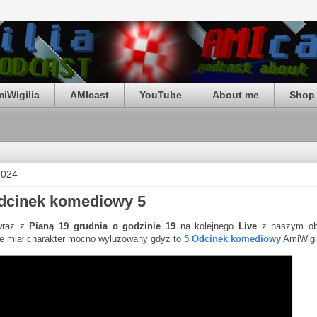
iWigilia
AMIcast
YouTube
About me
Shop 
2024
Odcinek komediowy 5
 wraz z
Pianą
19 grudnia o godzinie 19
na kolejnego
Live
z naszym ob
ie miał charakter mocno wyluzowany gdyż to
5 Odcinek komediowy
AmiWigil