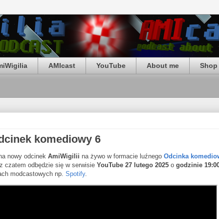
iWigilia
AMIcast
YouTube
About me
Shop 
Odcinek komediowy 6
 na nowy odcinek
AmiWigilii
na żywo w formacie luźnego
Odcinka komedio
z czatem odbędzie się w serwisie
YouTube 27 lutego 2025
o
godzinie 19:0
rmach modcastowych np.
Spotify
.