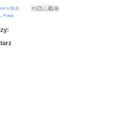
wski
o
09:41
L
,
Polski
zy:
tarz