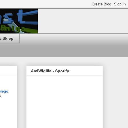
/ Sklep
AmiWigilia - Spotify
wego
.
0
.