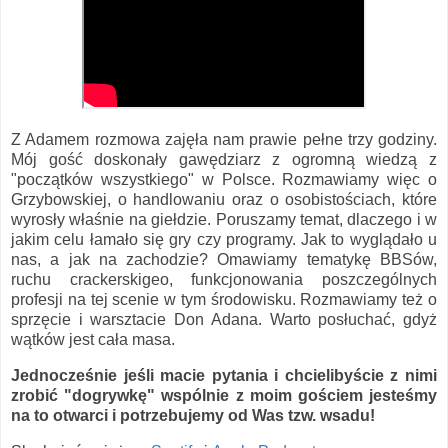
Z Adamem rozmowa zajęła nam prawie pełne trzy godziny.
Mój gość doskonały gawędziarz z ogromną wiedzą z
"początków wszystkiego" w Polsce. Rozmawiamy więc o
Grzybowskiej, o handlowaniu oraz o osobistościach, które
wyrosły właśnie na giełdzie. Poruszamy temat, dlaczego i w
jakim celu łamało się gry czy programy. Jak to wyglądało u
nas, a jak na zachodzie? Omawiamy tematykę BBSów,
ruchu crackerskigeo, funkcjonowania poszczególnych
profesji na tej scenie w tym środowisku. Rozmawiamy też o
sprzęcie i warsztacie Don Adana. Warto posłuchać, gdyż
wątków jest cała masa.
Jednocześnie jeśli macie pytania i chcielibyście z nimi
zrobić "dogrywkę" wspólnie z moim gościem jesteśmy
na to otwarci i potrzebujemy od Was tzw. wsadu!