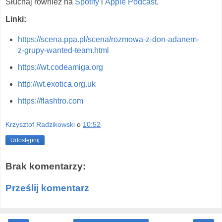
Słuchaj również na
Spotify
i
Apple Podcast
.
Linki:
https://scena.ppa.pl/scena/rozmowa-z-don-adanem-
z-grupy-wanted-team.html
https://wt.codeamiga.org
http://wt.exotica.org.uk
https://flashtro.com
Krzysztof Radzikowski
o
10:52
Udostępnij
Brak komentarzy:
Prześlij komentarz