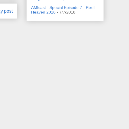
AMIcast - Special Episode 7 - Pixel
zy post
Heaven 2018
- 7/7/2018