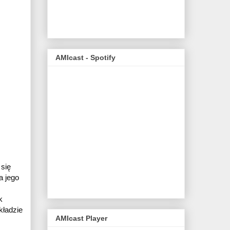
AMIcast - Spotify
się 
 jego 
 
ładzie 
AMIcast Player