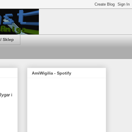
/ Sklep
AmiWigilia - Spotify
Rygar
 i 