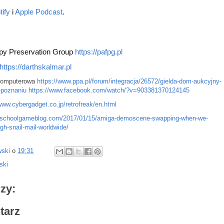
tify
 i 
Apple Podcast
.
py Preservation Group 
https://pafpg.pl
https://darthskalmar.pl
Komputerowa
https://www.ppa.pl/forum/integracja/26572/gielda-dom-aukcyjny-
-poznaniu
https://www.facebook.com/watch/?v=903381370124145
www.cybergadget.co.jp/retrofreak/en.html
ldschoolgameblog.com/2017/01/15/amiga-demoscene-swapping-when-we-
h-snail-mail-worldwide/
wski
o
19:31
ski
zy:
tarz