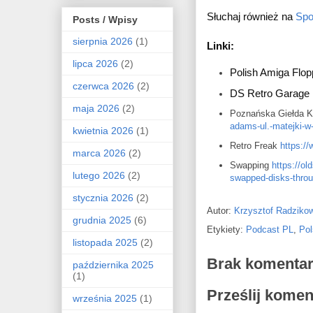
Słuchaj również na 
Spo
Posts / Wpisy
sierpnia 2026
(1)
Linki:
lipca 2026
(2)
Polish Amiga Flop
czerwca 2026
(2)
DS Retro Garage 
maja 2026
(2)
Poznańska Giełda 
adams-ul.-matejki-w
kwietnia 2026
(1)
Retro Freak
https://
marca 2026
(2)
Swapping
https://o
lutego 2026
(2)
swapped-disks-throug
stycznia 2026
(2)
Autor:
Krzysztof Radziko
grudnia 2025
(6)
Etykiety:
Podcast PL
,
Pol
listopada 2025
(2)
Brak komentar
października 2025
(1)
Prześlij komen
września 2025
(1)