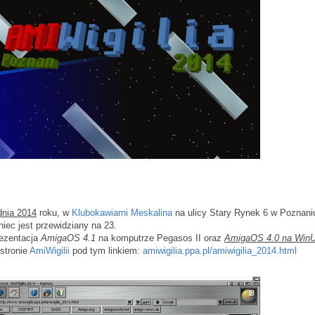
dnia 2014
roku, w
Klubokawiarni Meskalina
na ulicy Stary Rynek 6 w Poznaniu
niec jest przewidziany na 23.
rezentacja
AmigaOS 4.1
na komputrze Pegasos II oraz
AmigaOS 4.0 na Win
stronie
AmiWigilii
pod tym linkiem:
amiwigilia.ppa.pl/amiwigilia_2014.html