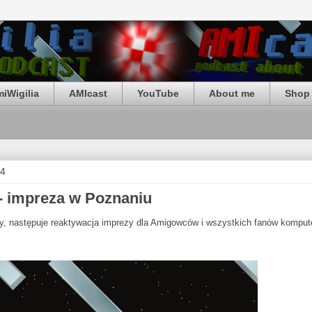
iWigilia
AMIcast
YouTube
About me
Shop 
14
 - impreza w Poznaniu
wy, następuje reaktywacja imprezy dla Amigowców i wszystkich fanów kompu