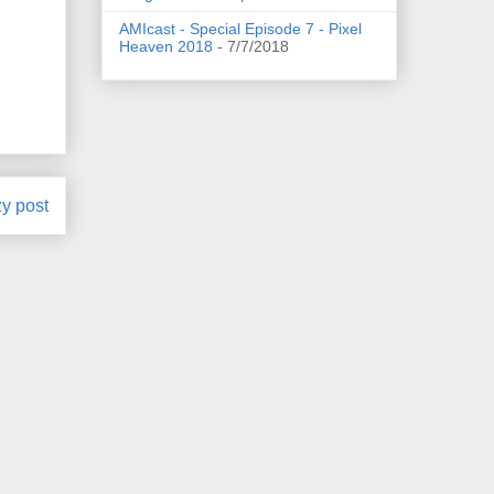
AMIcast - Special Episode 7 - Pixel
Heaven 2018
- 7/7/2018
zy post