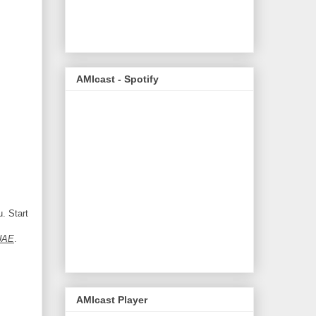
AMIcast - Spotify
. Start
UAE
.
AMIcast Player