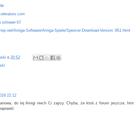
de
celerators.com
h.io/tower-57
hop.net/Amiga-Software/Amiga-Spiele/Spencer-Download-Version::851.html
wski
o
20:52
ski
2018 22:12
anowa, do tej Amigi niech Ci zajrzy. Chyba, że ktoś z forum jeszcze, h
naprawić.