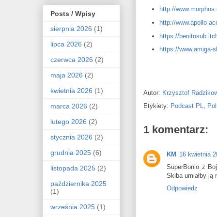
http://www.morphos.
Posts / Wpisy
http://www.apollo-ac
sierpnia 2026
(1)
https://benitosub.itc
lipca 2026
(2)
https://www.amiga-s
czerwca 2026
(2)
maja 2026
(2)
kwietnia 2026
(1)
Autor:
Krzysztof Radziko
marca 2026
(2)
Etykiety:
Podcast PL
,
Pol
lutego 2026
(2)
1 komentarz:
stycznia 2026
(2)
grudnia 2025
(6)
KM
16 kwietnia 
SuperBonio z Boj
listopada 2025
(2)
Skiba umiałby ją 
października 2025
Odpowiedz
(1)
września 2025
(1)