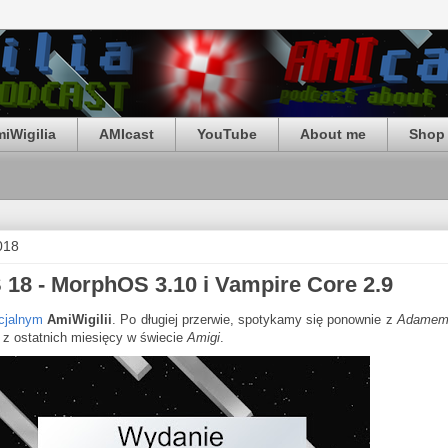
iWigilia
AMIcast
YouTube
About me
Shop 
018
 18 - MorphOS 3.10 i Vampire Core 2.9
cjalnym
AmiWigilii
. Po długiej przerwie, spotykamy się ponownie z
Adamem
z ostatnich miesięcy w świecie
Amigi
.