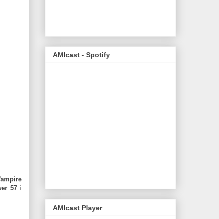
AMIcast - Spotify
Vampire
er 57
i
AMIcast Player